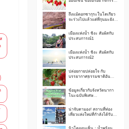
ออนเซ็น ของอร่อย กิจกรรม
ห้ามพลาด & วิธีเดินทาง
ถึงแม้ดอกซากุระในโตเกียว
จะร่วงไปแล้วแต่ที่กุนมะยังมี
ให้ชมอยู่นะ สถานที่ชมดอก
ซากุระชื่อดัง 6 แห่งใน
เมืองแห่งน้ำ ชิงะ สัมผ้สกับ
จังหวัดกุนมะ ใกล้กับโตเกียว
ประสบการณ์1
มส
ก
เมืองแห่งน้ำ ชิงะ สัมผ้สกับ
ประสบการณ์2
ปล่อยกายปล่อยใจ กับ
บรรยากาศธรรมชาติอัน
เขียวชอุ่ม ลิ้มรสผลไม้ที่
จังหวัดฟุกุชิมะ เมืองแห่งผล
า
ข้อมูลเกี่ยวกับจังหวัดนากา
ไม้กันเถอะ！
โนะฉบับพิเศษ
“att.NAGANO” ตีพิมพ์ออกมา
แล้ว !
น่าจับตามอง! สถานที่ท่อง
/
เที่ยวแห่งใหม่ที่กำลังได้รับ
ความสนใจจากผู้คนทั่ว
ประเทศญี่ปุ่น ในฉบับฤดู
นิวโตออนเซ็น：น้ำพุร้อน