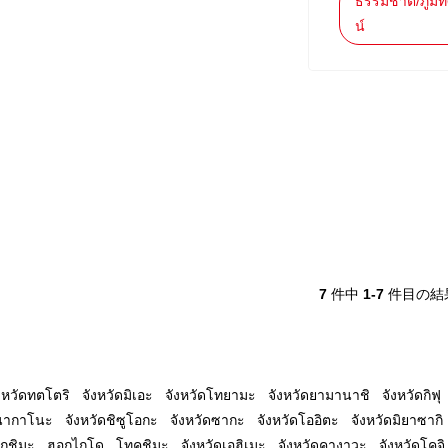
ธรรมชาติ/ภูมิท
น์
7
件中
1-7
件目の結
งหวัดทตโตริ
จังหวัดมิเอะ
จังหวัดโทยามะ
จังหวัดยามานาชิ
จังหวัดกิฟุ
ดนากาโนะ
จังหวัดชิซูโอกะ
จังหวัดซากะ
จังหวัดโออิตะ
จังหวัดมิยาซากิ
โกชิมะ
ฮอกไกโด
โทคุชิมะ
จังหวัดเอฮิเมะ
จังหวัดคางาวะ
จังหวัดโคจิ