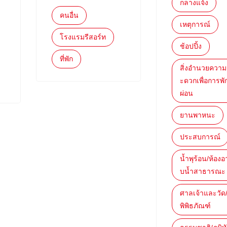
กลางแจ้ง
คนอื่น
เหตุการณ์
โรงแรมรีสอร์ท
ช้อปปิ้ง
ที่พัก
สิ่งอำนวยควา
ะดวกเพื่อการพั
ผ่อน
ยานพาหนะ
ประสบการณ์
น้ำพุร้อน/ห้องอ
บน้ำสาธารณะ
ศาลเจ้าและวัด
พิพิธภัณฑ์