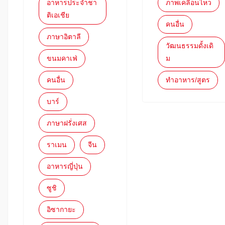
อาหารประจำชา
ภาพเคลื่อนไหว
ติเอเชีย
คนอื่น
ภาษาอิตาลี
วัฒนธรรมดั้งเดิ
ขนมคาเฟ่
ม
คนอื่น
ทำอาหาร/สูตร
บาร์
ภาษาฝรั่งเศส
ราเมน
จีน
อาหารญี่ปุ่น
ซูชิ
อิซากายะ