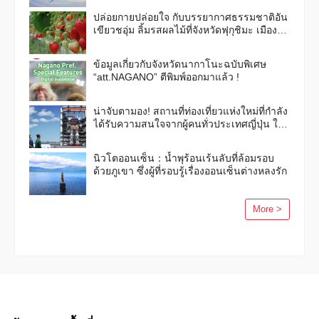
ปล่อยกายปล่อยใจ กับบรรยากาศธรรมชาติอัน
เขียวชอุ่ม ลิ้มรสผลไม้ที่จังหวัดฟุกุชิมะ เมือง
แห่งผลไม้กันเถอะ！
ข้อมูลเกี่ยวกับจังหวัดนากาโนะฉบับพิเศษ
“att.NAGANO” ตีพิมพ์ออกมาแล้ว !
น่าจับตามอง! สถานที่ท่องเที่ยวแห่งใหม่ที่กำลัง
ได้รับความสนใจจากผู้คนทั่วประเทศญี่ปุ่น ใน
ฉบับฤดูใบไม้ร่วงและฤดูหนาวปี 2563
นิวโตออนเซ็น：น้ำพุร้อนเร้นลับที่ล้อมรอบ
ด้วยภูเขา ซึ่งผู้ที่รอบรู้เรื่องออนเซ็นต่างหลงรัก
More >