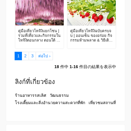
คู่มือเที่ยวโทจิงิแยกโซน |
คู่มือเที่ยวโทจิงิฉบับครบจ
รวมที่เที่ยวและกิจกรรมใน
บ | ออนเซ็น ของอร่อย กิจ
โทจิงิตอนกลาง ตอนใต้ &
กรรมห้ามพลาด & วิธีเดิน
ตะวันออก
ทาง
1
2
3
ต่อไป ›
18
件中
1-16
件目の結果を表示中
ลิงก์ที่เกี่ยวข้อง
ร้านอาหารรสเลิศ
วัฒนธรรม
โรงเตี๊ยมและสิ่งอำนวยความสะดวกที่พัก
เที่ยวชมสถานที่