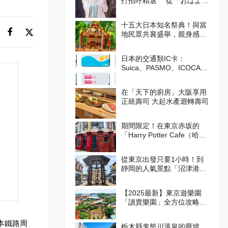
打招呼精選 從「おはよう
（Ohayo,早安）」開始美好
的一天吧！
十五大日本知名祭典！與當
地民眾共襄盛舉，親身感受
日本的傳統吧！
日本的交通類IC卡：
Suica、PASMO、ICOCA的
使用方式
在「天下的廚房」大阪享用
正統壽司 大起水產迴轉壽司
期間限定！在東京赤坂的
「Harry Potter Cafe（哈利
波特咖啡館）」享受宛如魔
法般的體驗！詳盡介紹菜單
從東京出發只要1小時！到
與氣氛
靜岡的人氣景點「沼津港」
吃美食！
【2025最新】東京遊樂園
「讀賣樂園」全方位攻略！
從遊樂設施到季節限定活
動，盡情享受吧！
本鐵路周
栃木縣鬼怒川溫泉的廢墟