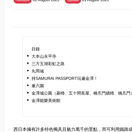
目錄
大本山永平寺
三方五湖彩虹之路
丸岡城
持SAMURAI PASSPORT玩遍金澤！
兼六園
金澤城公園（菱櫓、五十間長屋、橋爪門續櫓、橋爪門
金澤能樂美術館
西日本擁有許多特色獨具且魅力萬千的景點，而可利用鐵路或