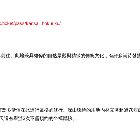
tc/ticket/pass/kansai_hokuriku/
車前往。此地兼具雄偉的自然景觀與精緻的傳統文化，有許多尚待發
仍有眾多僧侶在此進行嚴格的修行。深山環繞的用地內林立著超過70座
每天還有舉辦3次不需預約的坐禪體驗。