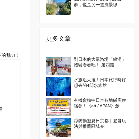
群，也是另一道風景線
更多文章
掘的魅力！
到日本的大眾浴場「錢湯」
體驗看看吧！ 第四篇
水族迷大推！日本旅行時好
想去的4間水族館
有機會抽中日本各地飯店住
宿券！《att.JAPAN》創刊
建
25週年感謝抽獎活動
涼爽暢遊夏日京都｜避暑玩
法與推薦區域🪭