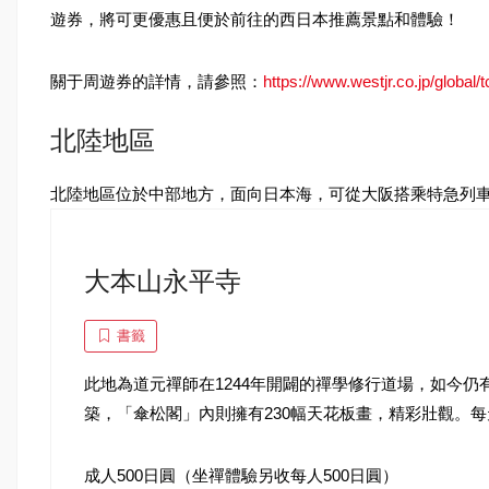
遊券，將可更優惠且便於前往的西日本推薦景點和體驗！
關于周遊券的詳情，請參照：
https://www.westjr.co.jp/global/
北陸地區
北陸地區位於中部地方，面向日本海，可從大阪搭乘特急列
大本山永平寺
書籤
此地為道元禪師在1244年開闢的禪學修行道場，如今
築，「傘松閣」內則擁有230幅天花板畫，精彩壯觀。
成人500日圓（坐禪體驗另收每人500日圓）