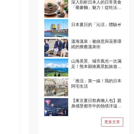
深入剖析日本人的日常美食
「蕎麥麵」魅力！從吃法到
體驗設施一次掌握
日本夏日的「沁涼」體驗🍧
溫海溫泉：被綠意與花香環
繞的療癒溫泉街
山海美景、城市風光一次滿
足！熊本縣推薦景點旅遊指
南
「推活」第一線！我的日本
阿宅生活
【東京夏日祭典懶人包】親
身感受都市中的熱情洋溢與
燦爛笑容吧！
更多文章