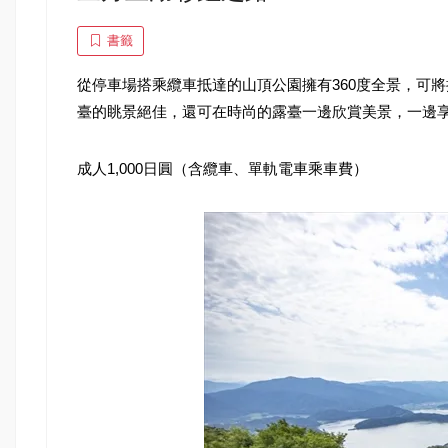
書籤
從停車場搭乘纜車抵達的山頂公園擁有360度全景，可
臺的眺景絕佳，還可在時尚的露臺一邊欣賞美景，一邊
成人1,000日圓（含纜車、單軌電車乘車費）