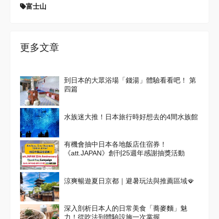
富士山
更多文章
到日本的大眾浴場「錢湯」體驗看看吧！ 第
四篇
水族迷大推！日本旅行時好想去的4間水族館
有機會抽中日本各地飯店住宿券！
《att.JAPAN》創刊25週年感謝抽獎活動
涼爽暢遊夏日京都｜避暑玩法與推薦區域🪭
深入剖析日本人的日常美食「蕎麥麵」魅
力！從吃法到體驗設施一次掌握