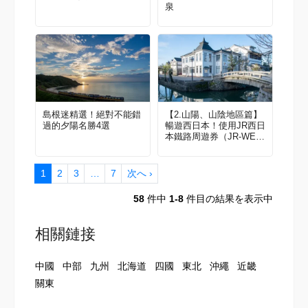
泉
島根迷精選！絕對不能錯
【2.山陽、山陰地區篇】
過的夕陽名勝4選
暢遊西日本！使用JR西日
本鐵路周遊券（JR-WES
T RAIL PASS）玩遍絕美
景點與體驗【2022－23最
新版本】
1
2
3
…
7
次へ ›
58
件中
1-8
件目の結果を表示中
相關鏈接
中國
中部
九州
北海道
四國
東北
沖繩
近畿
關東