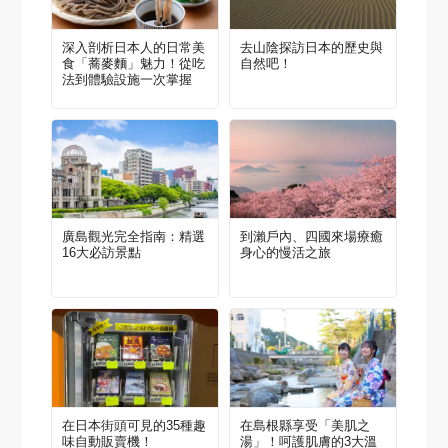
深入剖析日本人的日常美
去山陰探訪日本的歷史與
食「蕎麥麵」魅力！從吃
自然吧！
法到體驗設施一次掌握
廣島觀光完全指南：精選
到瀨戶內、四國來場療癒
16大必訪景點
身心的慢活之旅
在日本街頭可見的35種趣
在島根縣享受「美肌之
味自動販賣機！
湯」！呵護肌膚的3大溫