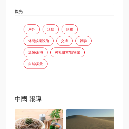
觀光
戶外
活動
購物
休閒娛樂設施
交通
體驗
溫泉/浴池
神社佛堂/博物館
自然/美景
中國 報導