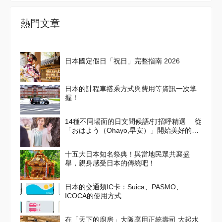
熱門文章
日本國定假日「祝日」完整指南 2026
日本的計程車搭乘方式與費用等資訊一次掌
握！
14種不同場面的日文問候語/打招呼精選 從
「おはよう（Ohayo,早安）」開始美好的一
天吧！
十五大日本知名祭典！與當地民眾共襄盛
舉，親身感受日本的傳統吧！
日本的交通類IC卡：Suica、PASMO、
ICOCA的使用方式
在「天下的廚房」大阪享用正統壽司 大起水