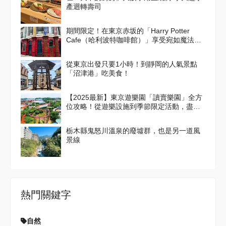
產迴轉壽司
期間限定！在東京赤坂的「Harry Potter
Cafe（哈利波特咖啡館）」享受宛如魔法般
的體驗！詳盡介紹菜單與氣氛
從東京出發只要1小時！到靜岡的人氣景點
「沼津港」吃美食！
【2025最新】東京遊樂園「讀賣樂園」全方
位攻略！從遊樂設施到季節限定活動，盡情
享受吧！
栃木縣鬼怒川溫泉的廢墟群，也是另一道風
景線
熱門關鍵字
自然