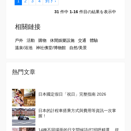
1
2
3
4
到下 ›
31
件中
1-16
件目の結果を表示中
相關鏈接
戶外
活動
購物
休閒娛樂設施
交通
體驗
溫泉/浴池
神社佛堂/博物館
自然/美景
熱門文章
日本國定假日「祝日」完整指南 2026
日本的計程車搭乘方式與費用等資訊一次掌
握！
14種不同場面的日文問候語/打招呼精選 從