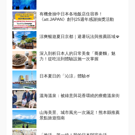
有機會抽中日本各地飯店住宿券！
《att.JAPAN》創刊25週年感謝抽獎活動
涼爽暢遊夏日京都｜避暑玩法與推薦區域🪭
深入剖析日本人的日常美食「蕎麥麵」魅
力！從吃法到體驗設施一次掌握
日本夏日的「沁涼」體驗🍧
溫海溫泉：被綠意與花香環繞的療癒溫泉街
山海美景、城市風光一次滿足！熊本縣推薦
景點旅遊指南
「推活」第一線！我的日本阿宅生活