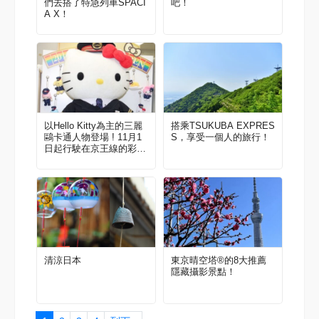
們去搭了特急列車SPACI
吧！
A X！
以Hello Kitty為主的三麗
搭乘TSUKUBA EXPRES
鷗卡通人物登場 ! 11月1
S，享受一個人的旅行！
日起行駛在京王線的彩繪
列車
清涼日本
東京晴空塔®的8大推薦
隱藏攝影景點！