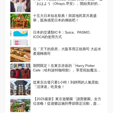
「おはよう（Ohayo,早安）」開始美好的一
天吧！
十五大日本知名祭典！與當地民眾共襄盛
舉，親身感受日本的傳統吧！
日本的交通類IC卡：Suica、PASMO、
ICOCA的使用方式
在「天下的廚房」大阪享用正統壽司 大起水
產迴轉壽司
期間限定！在東京赤坂的「Harry Potter
Cafe（哈利波特咖啡館）」享受宛如魔法般
的體驗！詳盡介紹菜單與氣氛
從東京出發只要1小時！到靜岡的人氣景點
「沼津港」吃美食！
【2025最新】東京遊樂園「讀賣樂園」全方
位攻略！從遊樂設施到季節限定活動，盡情
享受吧！