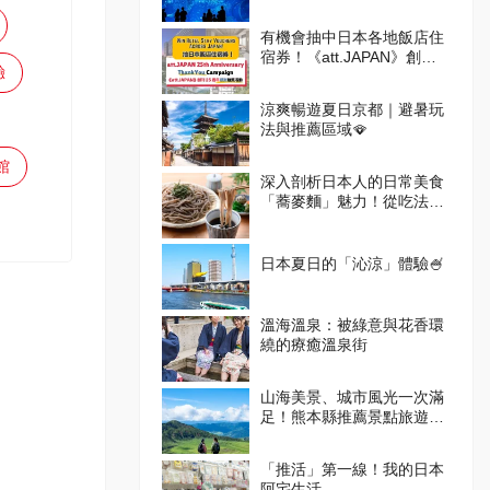
有機會抽中日本各地飯店住
宿券！《att.JAPAN》創刊
驗
25週年感謝抽獎活動
涼爽暢遊夏日京都｜避暑玩
法與推薦區域🪭
館
深入剖析日本人的日常美食
「蕎麥麵」魅力！從吃法到
體驗設施一次掌握
日本夏日的「沁涼」體驗🍧
溫海溫泉：被綠意與花香環
繞的療癒溫泉街
山海美景、城市風光一次滿
足！熊本縣推薦景點旅遊指
南
「推活」第一線！我的日本
阿宅生活