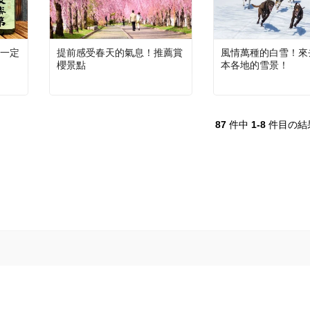
一定
提前感受春天的氣息！推薦賞
風情萬種的白雪！來
櫻景點
本各地的雪景！
87
件中
1-8
件目の結