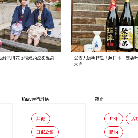
被綠意與花香環繞的療癒溫泉
愛酒人編輯精選！到日本一定要喝
美酒
旅館/住宿設施
觀光
其他
戶外
活
渡假旅館
購物