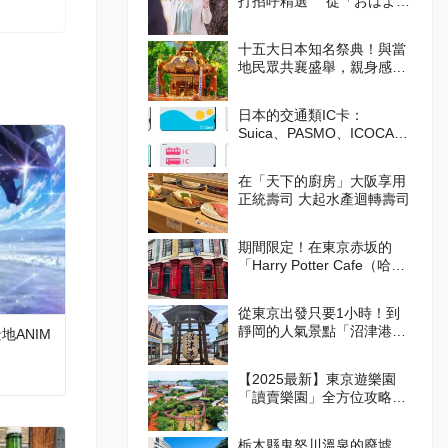
打招呼精選 從「おはよう
（Ohayo,早安）」開始美好
的一天吧！
十五大日本知名祭典！與當
地民眾共襄盛舉，親身感受
日本的傳統吧！
日本的交通類IC卡：
Suica、PASMO、ICOCA的
使用方式
在「天下的廚房」大阪享用
正統壽司 大起水產迴轉壽司
期間限定！在東京赤坂的
「Harry Potter Cafe（哈利
波特咖啡館）」享受宛如魔
法般的體驗！詳盡介紹菜單
從東京出發只要1小時！到
與氣氛
靜岡的人氣景點「沼津港」
ANIM
吃美食！
【2025最新】東京遊樂園
「讀賣樂園」全方位攻略！
從遊樂設施到季節限定活
動，盡情享受吧！
栃木縣鬼怒川溫泉的廢墟