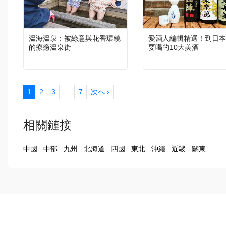
溫海溫泉：被綠意與花香環繞
愛酒人編輯精選！到日本
的療癒溫泉街
要喝的10大美酒
1
2
3
…
7
次へ ›
相關鏈接
中國
中部
九州
北海道
四國
東北
沖繩
近畿
關東