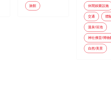
旅館
休閒娛樂設施
交通
體
溫泉/浴池
神社佛堂/博物
自然/美景