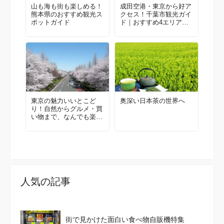
山も海も街も楽しめる！
成田空港・東京から好ア
熊本県のおすすめ観光ス
クセス！千葉市観光ガイ
ポットガイド
ド｜おすすめ4エリア＆
モデルルート
東京の魅力いいとこど
奥深い日本茶の世界へ
り！自然からグルメ・買
い物まで、なんでも楽し
める国立・立川に来てみ
ませんか？地元民おすす
めエリアガイド
人気の記事
街で見かけた面白い食べ物自販機特集