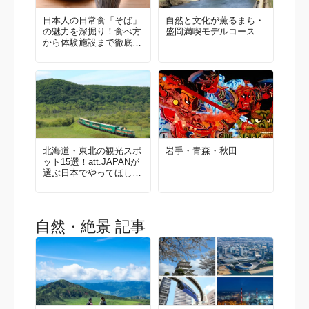
日本人の日常食「そば」
自然と文化が薫るまち・
の魅力を深掘り！食べ方
盛岡満喫モデルコース
から体験施設まで徹底ガ
イド
北海道・東北の観光スポ
岩手・青森・秋田
ット15選！att.JAPANが
選ぶ日本でやってほしい
こと100選 Vol. 1
自然・絶景 記事