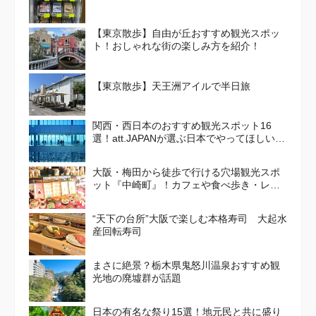
【東京散歩】自由が丘おすすめ観光スポッ
ト！おしゃれな街の楽しみ方を紹介！
【東京散歩】天王洲アイルで半日旅
関西・西日本のおすすめ観光スポット16
選！att.JAPANが選ぶ日本でやってほしいこ
と100選 Vol. 4
大阪・梅田から徒歩で行ける穴場観光スポ
ット『中崎町』！カフェや食べ歩き・レト
ロかわいい街並みを散策しよう
“天下の台所”大阪で楽しむ本格寿司 大起水
産回転寿司
まさに絶景？栃木県鬼怒川温泉おすすめ観
光地の廃墟群が話題
日本の有名な祭り15選！地元民と共に盛り