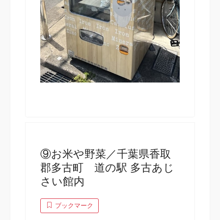
⑨お米や野菜／千葉県香取
郡多古町 道の駅 多古あじ
さい館内
ブックマーク