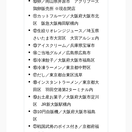
⑩卵／岡山県井原市 アグリフーズ
鶏卵販売所 ※現在閉店
⑪カットフルーツ／大阪府大阪市北
区 阪急大阪梅田駅構内
⑫生絞りオレンジジュース／埼玉県
さいたま市大宮区 大宮アルシェ内
⑬アイスクリーム／兵庫県宝塚市
⑭ご当地グルメ／広島県広島市
⑮冷凍餃子／大阪府大阪市福島区
⑯冷凍ラーメン／東京都中野区
⑰だし／東京都台東区浅草
⑱インスタントラーメン／東京都大
田区 羽田空港第2ターミナル内
⑲お土産お菓子／大阪府大阪市淀川
区 JR新大阪駅構内
⑳10円自販機／大阪府大阪市福島
区
㉑戦国武将のボイス付き／京都府福