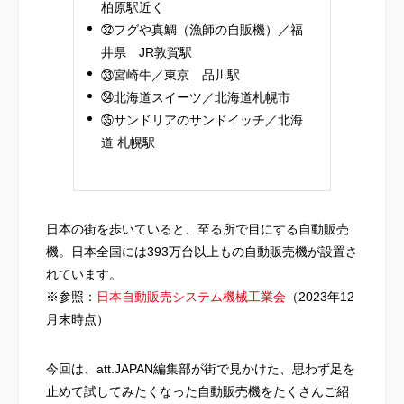
柏原駅近く
㉜フグや真鯛（漁師の自販機）／福
井県 JR敦賀駅
㉝宮崎牛／東京 品川駅
㉞北海道スイーツ／北海道札幌市
㉟サンドリアのサンドイッチ／北海
道 札幌駅
日本の街を歩いていると、至る所で目にする自動販売
機。日本全国には393万台以上もの自動販売機が設置さ
れています。
※参照：
日本自動販売システム機械工業会
（2023年12
月末時点）
今回は、att.JAPAN編集部が街で見かけた、思わず足を
止めて試してみたくなった自動販売機をたくさんご紹