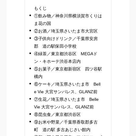
もくじ
①飲み物／神奈川県横須賀市くりは
ま花の国
②お酒／埼玉県さいたま市大宮区
③子供向けドリンク／千葉県安房
郡 道の駅保田小学校
④緑茶／東京都渋谷区 MEGAド
ン・キホーテ渋谷本店内
⑤お菓子／東京都新宿区 四ツ谷駅
構内
⑥ケーキ／埼玉県さいたま市 Bell
e Vie 大宮サンパレス、GLANZ前
⑦生花／埼玉県さいたま市 Belle
Vie 大宮サンパレス、GLANZ前
⑧昆虫食／東京都渋谷区
⑨お米や野菜／千葉県香取郡多古
町 道の駅 多古あじさい館内