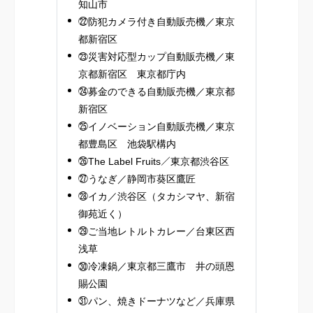
知山市
㉒防犯カメラ付き自動販売機／東京
都新宿区
㉓災害対応型カップ自動販売機／東
京都新宿区 東京都庁内
㉔募金のできる自動販売機／東京都
新宿区
㉕イノベーション自動販売機／東京
都豊島区 池袋駅構内
㉖The Label Fruits／東京都渋谷区
㉗うなぎ／静岡市葵区鷹匠
㉘イカ／渋谷区（タカシマヤ、新宿
御苑近く）
㉙ご当地レトルトカレー／台東区西
浅草
㉚冷凍鍋／東京都三鷹市 井の頭恩
賜公園
㉛パン、焼きドーナツなど／兵庫県