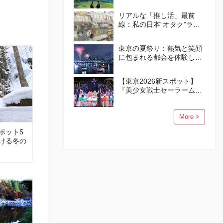
トガイド
リアルな「推し活」最前
線：私の日本“オタク”ライ
フ
東京の夏祭り：熱気と笑顔
に包まれる都会を体験しよ
う
【東京2026新スポット】
『美少女戦士セーラームー
ン』の世界が品川に誕生！
More >
ポット5
ける冬の