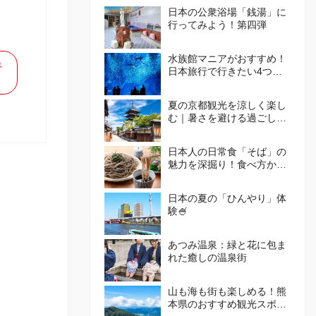
日本の公衆浴場「銭湯」に
行ってみよう！第四弾
水族館マニアがおすすめ！
ュ
日本旅行で行きたい4つの
水族館
夏の京都観光を涼しく楽し
む｜暑さを避ける過ごし方
とおすすめエリア🪭
日本人の日常食「そば」の
魅力を深掘り！食べ方から
体験施設まで徹底ガイド
日本の夏の「ひんやり」体
験🍧
あつみ温泉：緑と花に包ま
れた癒しの温泉街
山も海も街も楽しめる！熊
本県のおすすめ観光スポッ