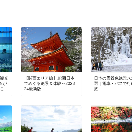
観光
【関西エリア編】JR西日本
日本の雪景色絶景ス
ANが
でめぐる絶景＆体験～2023-
選｜電車・バスで行
こと
24最新版～
旅