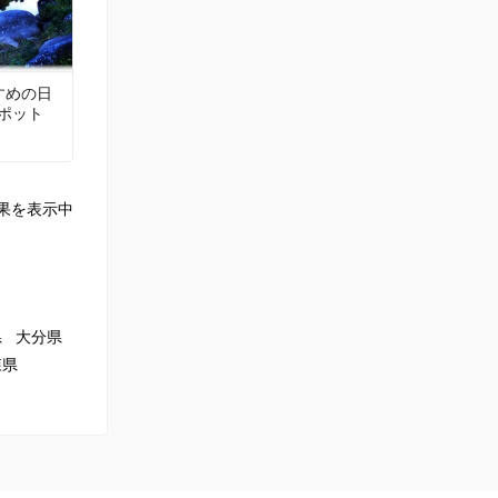
すめの日
ポット
果を表示中
県
大分県
森県