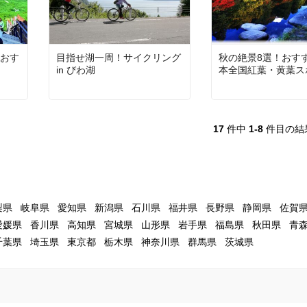
おす
目指せ湖一周！サイクリング
秋の絶景8選！おす
in びわ湖
本全国紅葉・黄葉ス
17
件中
1-8
件目の結
梨県
岐阜県
愛知県
新潟県
石川県
福井県
長野県
静岡県
佐賀
愛媛県
香川県
高知県
宮城県
山形県
岩手県
福島県
秋田県
青
千葉県
埼玉県
東京都
栃木県
神奈川県
群馬県
茨城県