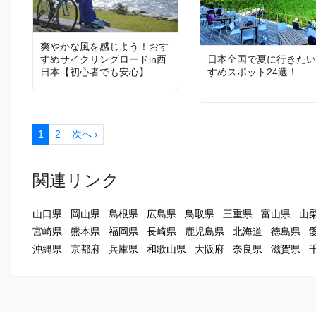
爽やかな風を感じよう！おす
日本全国で夏に行きたい
すめサイクリングロードin西
すめスポット24選！
日本【初心者でも安心】
1
2
次へ ›
関連リンク
山口県
岡山県
島根県
広島県
鳥取県
三重県
富山県
山
宮崎県
熊本県
福岡県
長崎県
鹿児島県
北海道
徳島県
沖縄県
京都府
兵庫県
和歌山県
大阪府
奈良県
滋賀県