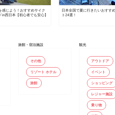
を感じよう！おすすめサイク
日本全国で夏に行きたいおすす
ドin西日本【初心者でも安心】
ト24選！
旅館・宿泊施設
観光
その他
アウトドア
リゾート ホテル
イベント
旅館
ショッピング
レジャー施設
乗り物