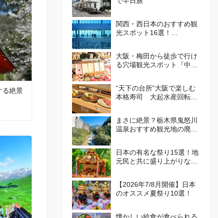
で半日旅
関西・西日本のおすすめ観
光スポット16選！
att.JAPANが選ぶ日本でや
ってほしいこと100選 Vol.
大阪・梅田から徒歩で行け
4
る穴場観光スポット『中崎
町』！カフェや食べ歩き・
レトロかわいい街並みを散
“天下の台所”大阪で楽しむ
ぐる絶景
策しよう
本格寿司 大起水産回転寿
司
まさに絶景？栃木県鬼怒川
温泉おすすめ観光地の廃墟
群が話題
日本の有名な祭り15選！地
元民と共に盛り上がりなが
ら、日本の伝統を体感しよ
う！
【2026年7/8月開催】日本
のオススメ夏祭り10選！
懐かしい給食が食べられる