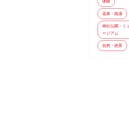
体験
温泉・銭湯
神社仏閣・ミ
ージアム
自然・絶景