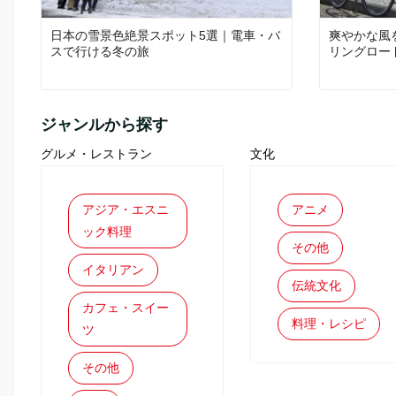
日本の雪景色絶景スポット5選｜電車・バ
爽やかな風
スで行ける冬の旅
リングロー
ジャンルから探す
グルメ・レストラン
文化
アジア・エスニ
アニメ
ック料理
その他
イタリアン
伝統文化
カフェ・スイー
料理・レシピ
ツ
その他