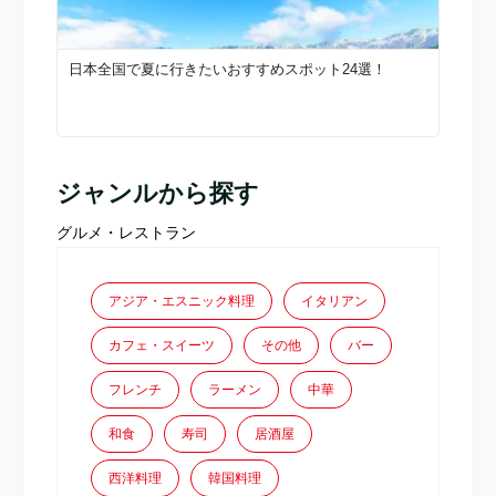
日本全国で夏に行きたいおすすめスポット24選！
ジャンルから探す
グルメ・レストラン
アジア・エスニック料理
イタリアン
カフェ・スイーツ
その他
バー
フレンチ
ラーメン
中華
和食
寿司
居酒屋
西洋料理
韓国料理