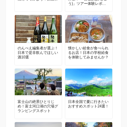
う)」ツアー体験レポー
ト
のんべえ編集者が選ぶ！
懐かしい給食が食べられ
日本で是非飲んでほしい
るお店！日本の学校給食
酒10選
を体験してみませんか？
富士山の絶景ひとりじ
日本全国で夏に行きたい
め！富士河口湖の穴場グ
おすすめスポット24選！
ランピングスポット