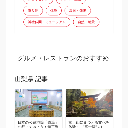
乗り物
体験
温泉・銭湯
神社仏閣・ミュージアム
自然・絶景
グルメ・レストランのおすすめ
山梨県 記事
日本の公衆浴場「銭湯」
富士山にまつわる文化を
に行ってみよう！第三弾
体験！ 「富士講(ふじこ