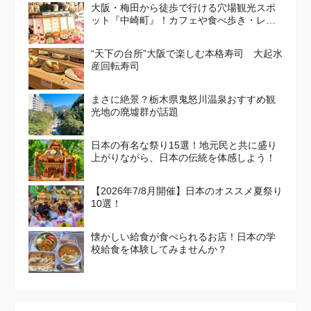
大阪・梅田から徒歩で行ける穴場観光スポ
ット『中崎町』！カフェや食べ歩き・レト
ロかわいい街並みを散策しよう
“天下の台所”大阪で楽しむ本格寿司 大起水
産回転寿司
まさに絶景？栃木県鬼怒川温泉おすすめ観
光地の廃墟群が話題
日本の有名な祭り15選！地元民と共に盛り
上がりながら、日本の伝統を体感しよう！
【2026年7/8月開催】日本のオススメ夏祭り
10選！
懐かしい給食が食べられるお店！日本の学
校給食を体験してみませんか？