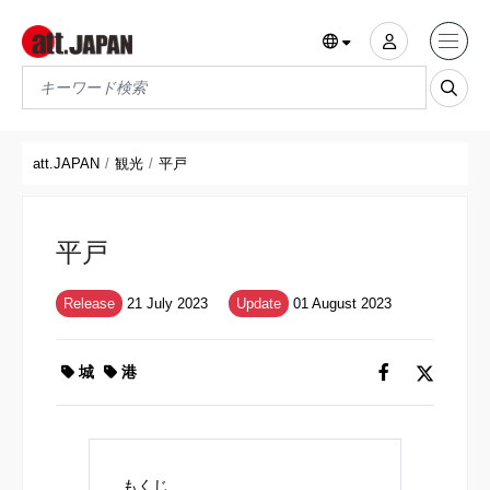
Translations title cont
*
att.JAPAN
観光
平戸
平戸
Release
21 July 2023
Update
01 August 2023
城
港
もくじ