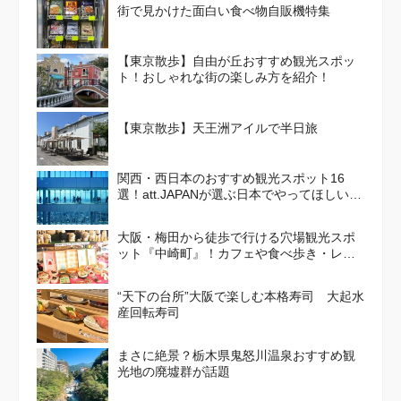
街で見かけた面白い食べ物自販機特集
【東京散歩】自由が丘おすすめ観光スポッ
ト！おしゃれな街の楽しみ方を紹介！
【東京散歩】天王洲アイルで半日旅
関西・西日本のおすすめ観光スポット16
選！att.JAPANが選ぶ日本でやってほしいこ
と100選 Vol. 4
大阪・梅田から徒歩で行ける穴場観光スポ
ット『中崎町』！カフェや食べ歩き・レト
ロかわいい街並みを散策しよう
“天下の台所”大阪で楽しむ本格寿司 大起水
産回転寿司
まさに絶景？栃木県鬼怒川温泉おすすめ観
光地の廃墟群が話題