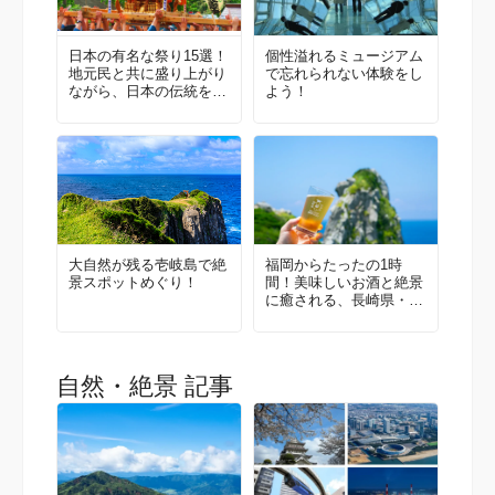
日本の有名な祭り15選！
個性溢れるミュージアム
地元民と共に盛り上がり
で忘れられない体験をし
ながら、日本の伝統を体
よう！
感しよう！
大自然が残る壱岐島で絶
福岡からたったの1時
景スポットめぐり！
間！美味しいお酒と絶景
に癒される、長崎県・壱
岐島
自然・絶景 記事