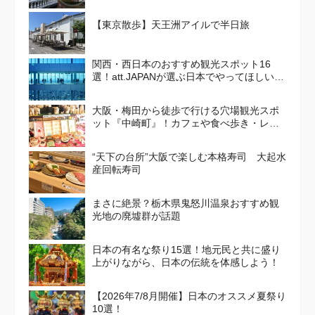
【東京散歩】天王洲アイルで半日旅
関西・西日本のおすすめ観光スポット16
選！att.JAPANが選ぶ日本でやってほしいこ
と100選 Vol. 4
大阪・梅田から徒歩で行ける穴場観光スポ
ット『中崎町』！カフェや食べ歩き・レト
ロかわいい街並みを散策しよう
“天下の台所”大阪で楽しむ本格寿司 大起水
産回転寿司
まさに絶景？栃木県鬼怒川温泉おすすめ観
光地の廃墟群が話題
日本の有名な祭り15選！地元民と共に盛り
上がりながら、日本の伝統を体感しよう！
【2026年7/8月開催】日本のオススメ夏祭り
10選！