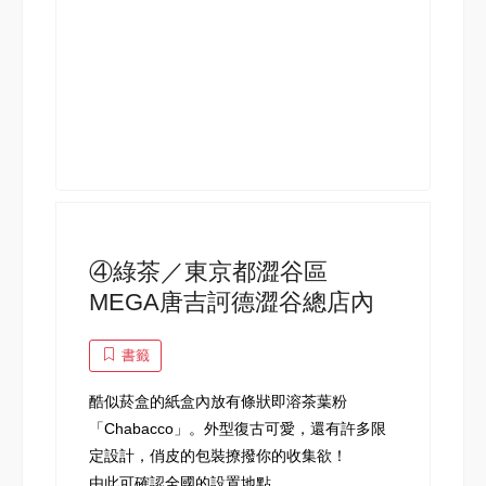
④綠茶／東京都澀谷區
MEGA唐吉訶德澀谷總店內
書籤
酷似菸盒的紙盒內放有條狀即溶茶葉粉
「Chabacco」。外型復古可愛，還有許多限
定設計，俏皮的包裝撩撥你的收集欲！
由此可確認全國的設置地點。