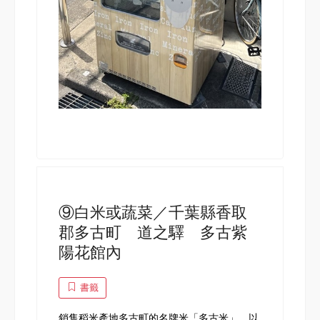
⑨白米或蔬菜／千葉縣香取
郡多古町 道之驛 多古紫
陽花館內
書籤
銷售稻米產地多古町的名牌米「多古米」，以