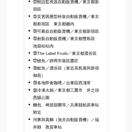
㉒附設監視器自動販賣機／東京都新
宿區
㉓災害因應型杯裝自動販賣機／東京
都新宿區 東京都廳內
㉔可募款自動販賣機／東京都新宿區
㉕創新自動販賣機／東京都豐島區
池袋站站內
㉖The Label Fruits／東京都澀谷區
㉗鰻魚／靜岡市葵區鷹匠
㉘魷魚／澀谷區（靠近高島屋與新宿
御苑）
㉙各地即食咖哩／台東區西淺草
㉚冷凍火鍋／東京都三鷹市 井之頭
恩賜公園
麵包、烤甜甜圈等／兵庫縣柏原車站
附近
河豚與真鯛（漁夫自動販賣機）／福
井縣 敦賀車站