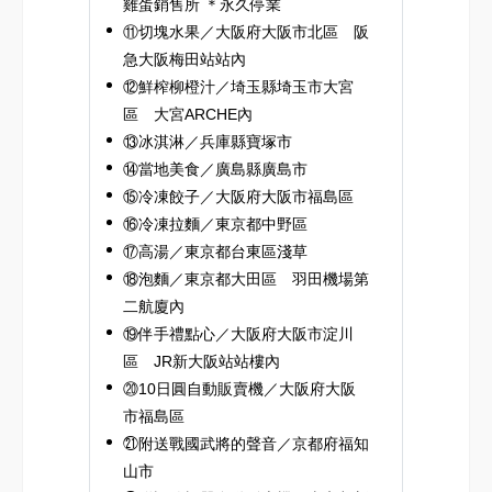
雞蛋銷售所 ＊永久停業
⑪切塊水果／大阪府大阪市北區 阪
急大阪梅田站站內
⑫鮮榨柳橙汁／埼玉縣埼玉市大宮
區 大宮ARCHE內
⑬冰淇淋／兵庫縣寶塚市
⑭當地美食／廣島縣廣島市
⑮冷凍餃子／大阪府大阪市福島區
⑯冷凍拉麵／東京都中野區
⑰高湯／東京都台東區淺草
⑱泡麵／東京都大田區 羽田機場第
二航廈內
⑲伴手禮點心／大阪府大阪市淀川
區 JR新大阪站站樓內
⑳10日圓自動販賣機／大阪府大阪
市福島區
㉑附送戰國武將的聲音／京都府福知
山市