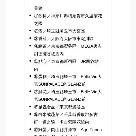
目錄
①飲料／神奈川縣橫須賀市久里濱花
之國
②酒／埼玉縣埼玉市大宮區
③香菸／大阪府大阪市東淀川區
④綠茶／東京都澀谷區 MEGA唐吉
訶德澀谷總店內
⑤點心／東京都新宿區 JR四谷站
內
⑥蛋糕／埼玉縣埼玉市 Belle Vie大
宮SUNPALACE的GLANZ前
⑦鮮花／埼玉縣埼玉市 Belle Vie大
宮SUNPALACE的GLANZ前
⑧昆蟲食品／東京都澀谷區
⑨白米或蔬菜／千葉縣香取郡多古
町 道之驛 多古紫陽花館內
⑩雞蛋／岡山縣井原市 Agri Foods