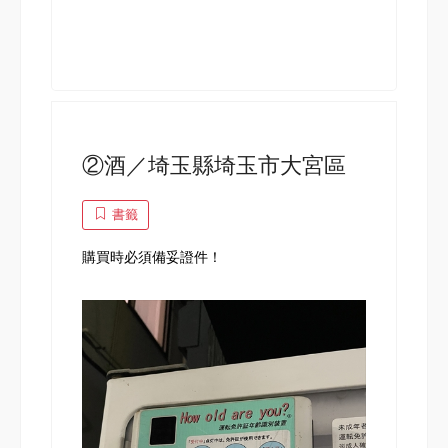
②酒／埼玉縣埼玉市大宮區
書籤
購買時必須備妥證件！