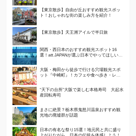
【東京散歩】自由が丘おすすめ観光スポッ
ト！おしゃれな街の楽しみ方を紹介！
【東京散歩】天王洲アイルで半日旅
関西・西日本のおすすめ観光スポット16
選！att.JAPANが選ぶ日本でやってほしいこ
と100選 Vol. 4
大阪・梅田から徒歩で行ける穴場観光スポ
ット『中崎町』！カフェや食べ歩き・レト
ロかわいい街並みを散策しよう
“天下の台所”大阪で楽しむ本格寿司 大起水
産回転寿司
まさに絶景？栃木県鬼怒川温泉おすすめ観
光地の廃墟群が話題
日本の有名な祭り15選！地元民と共に盛り
上がりながら、日本の伝統を体感しよう！