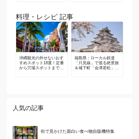
料理・レシピ 記事
沖縄観光の外せないおす
福島県：ローカル鉄道
すめスポット18選！定番
「只見線」で巡る絶景旅
から穴場スポットまで徹
＆城下町「会津若松」で
底紹介
歴史を感じる旅 ②
人気の記事
街で見かけた面白い食べ物自販機特集