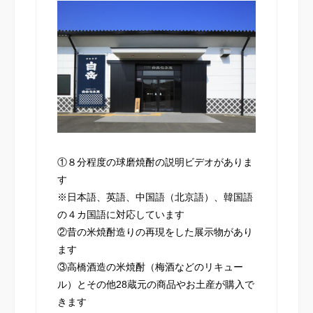
①８分程度の球磨焼酎の説明ビデオがありま
す
※日本語、英語、中国語（北京語）、韓国語
の４カ国語に対応しています
②昔の米焼酎造りの再現をした展示物があり
ます
③高橋酒造の米焼酎（梅酒などのリキュー
ル）とその他28蔵元の商品やお土産が購入で
きます