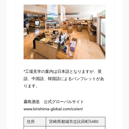
*工場見学の案内は日本語となりますが、英
語、中国語、韓国語によるパンフレットがあ
ります。
霧島酒造 公式グローバルサイト
www.kirishima-global.com/co/en/
住所
宮崎県都城市志比田町5480