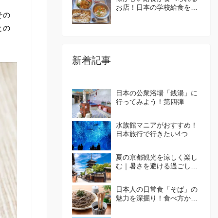
お店！日本の学校給食を体
その
験してみませんか？
との
新着記事
日本の公衆浴場「銭湯」に
行ってみよう！第四弾
水族館マニアがおすすめ！
日本旅行で行きたい4つの
水族館
夏の京都観光を涼しく楽し
む｜暑さを避ける過ごし方
とおすすめエリア🪭
日本人の日常食「そば」の
魅力を深掘り！食べ方から
体験施設まで徹底ガイド