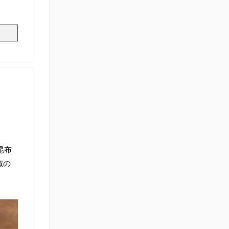
昆布
椒の