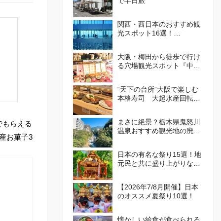
で半日旅
関西・西日本のおすすめ観
光スポット16選！
att.JAPANが選ぶ日本でや
ってほしいこと100選 Vol.
大阪・梅田から徒歩で行け
4
る穴場観光スポット『中崎
町』！カフェや食べ歩き・
レトロかわいい街並みを散
“天下の台所”大阪で楽しむ
策しよう
本格寿司 大起水産回転寿
司
まさに絶景？栃木県鬼怒川
でもらえる
温泉おすすめ観光地の廃墟
産お菓子3
群が話題
日本の有名な祭り15選！地
元民と共に盛り上がりなが
ら、日本の伝統を体感しよ
う！
【2026年7/8月開催】日本
のオススメ夏祭り10選！
懐かしい給食が食べられる