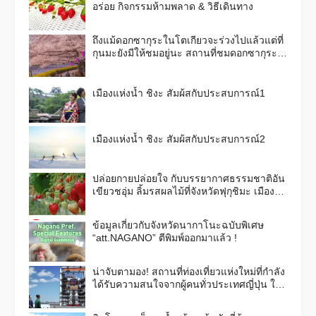
อร่อย กิจกรรมห้ามพลาด & วิธีเดินทาง
ถึงแม้ดอกซากุระในโตเกียวจะร่วงไปแล้วแต่ที่
กุนมะยังมีให้ชมอยู่นะ สถานที่ชมดอกซากุระ
ชื่อดัง 6 แห่งในจังหวัดกุนมะ ใกล้กับโตเกียว
เมืองแห่งน้ำ ชิงะ สัมผ้สกับประสบการณ์1
เมืองแห่งน้ำ ชิงะ สัมผ้สกับประสบการณ์2
ปล่อยกายปล่อยใจ กับบรรยากาศธรรมชาติอัน
เขียวชอุ่ม ลิ้มรสผลไม้ที่จังหวัดฟุกุชิมะ เมือง
แห่งผลไม้กันเถอะ！
ข้อมูลเกี่ยวกับจังหวัดนากาโนะฉบับพิเศษ
“att.NAGANO” ตีพิมพ์ออกมาแล้ว !
น่าจับตามอง! สถานที่ท่องเที่ยวแห่งใหม่ที่กำลัง
ได้รับความสนใจจากผู้คนทั่วประเทศญี่ปุ่น ใน
ฉบับฤดูใบไม้ร่วงและฤดูหนาวปี 2563