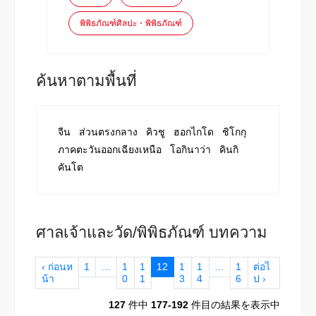
พิพิธภัณฑ์ศิลปะ・พิพิธภัณฑ์
ค้นหาตามพื้นที่
จีน
ส่วนตรงกลาง
คิวชู
ฮอกไกโด
ชิโกกุ
ภาคตะวันออกเฉียงเหนือ
โอกินาว่า
คินกิ
คันโต
ศาลเจ้าและวัด/พิพิธภัณฑ์ บทความ
‹ ก่อนห
1
…
1
1
12
1
1
…
1
ต่อไ
น้า
0
1
3
4
6
ป ›
127
件中
177-192
件目の結果を表示中