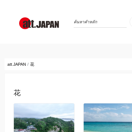
Translations title cont
*
att.JAPAN
花
花