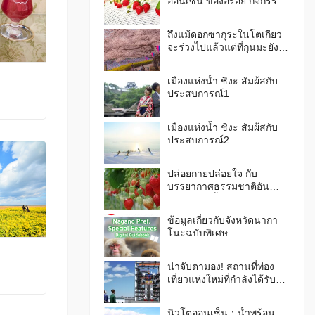
ออนเซ็น ของอร่อย กิจกรรม
ห้ามพลาด & วิธีเดินทาง
ถึงแม้ดอกซากุระในโตเกียว
จะร่วงไปแล้วแต่ที่กุนมะยังมี
ให้ชมอยู่นะ สถานที่ชมดอก
ซากุระชื่อดัง 6 แห่งใน
เมืองแห่งน้ำ ชิงะ สัมผ้สกับ
จังหวัดกุนมะ ใกล้กับโตเกียว
ประสบการณ์1
เมืองแห่งน้ำ ชิงะ สัมผ้สกับ
ประสบการณ์2
ปล่อยกายปล่อยใจ กับ
บรรยากาศธรรมชาติอัน
เขียวชอุ่ม ลิ้มรสผลไม้ที่
จังหวัดฟุกุชิมะ เมืองแห่งผล
ข้อมูลเกี่ยวกับจังหวัดนากา
ไม้กันเถอะ！
โนะฉบับพิเศษ
“att.NAGANO” ตีพิมพ์ออกมา
แล้ว !
น่าจับตามอง! สถานที่ท่อง
เที่ยวแห่งใหม่ที่กำลังได้รับ
ความสนใจจากผู้คนทั่ว
ประเทศญี่ปุ่น ในฉบับฤดู
นิวโตออนเซ็น：น้ำพุร้อน