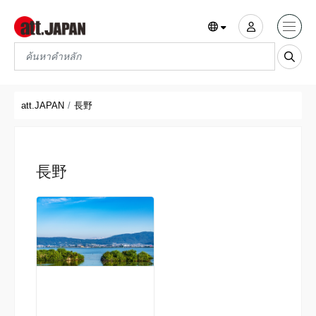
Translations title cont
*
att.JAPAN
長野
長野