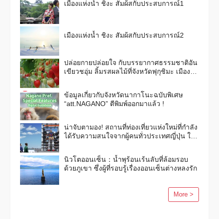
เมืองแห่งน้ำ ชิงะ สัมผ้สกับประสบการณ์1
เมืองแห่งน้ำ ชิงะ สัมผ้สกับประสบการณ์2
ปล่อยกายปล่อยใจ กับบรรยากาศธรรมชาติอัน
เขียวชอุ่ม ลิ้มรสผลไม้ที่จังหวัดฟุกุชิมะ เมือง
แห่งผลไม้กันเถอะ！
ข้อมูลเกี่ยวกับจังหวัดนากาโนะฉบับพิเศษ
“att.NAGANO” ตีพิมพ์ออกมาแล้ว !
น่าจับตามอง! สถานที่ท่องเที่ยวแห่งใหม่ที่กำลัง
ได้รับความสนใจจากผู้คนทั่วประเทศญี่ปุ่น ใน
ฉบับฤดูใบไม้ร่วงและฤดูหนาวปี 2563
นิวโตออนเซ็น：น้ำพุร้อนเร้นลับที่ล้อมรอบ
ด้วยภูเขา ซึ่งผู้ที่รอบรู้เรื่องออนเซ็นต่างหลงรัก
More >