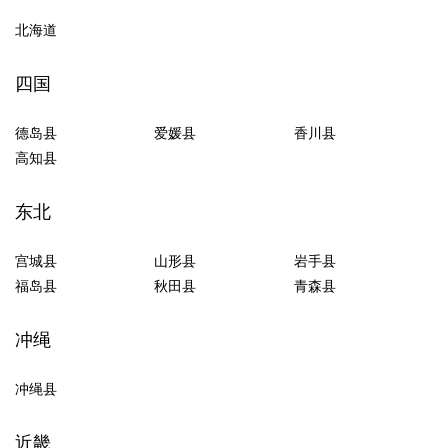
北海道
四国
德岛县
爱媛县
香川县
高知县
东北
宫城县
山形县
岩手县
福岛县
秋田县
青森县
冲绳
冲绳县
近畿