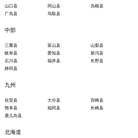
山口县
冈山县
岛根县
广岛县
鸟取县
中部
三重县
富山县
山梨县
岐阜县
爱知县
新泻县
石川县
福井县
长野县
静冈县
九州
佐贺县
大分县
宫崎县
熊本县
福冈县
长崎县
鹿儿岛县
北海道