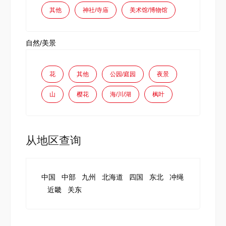
其他
神社/寺庙
美术馆/博物馆
自然/美景
花
其他
公园/庭园
夜景
山
樱花
海/川/湖
枫叶
从地区查询
中国
中部
九州
北海道
四国
东北
冲绳
近畿
关东