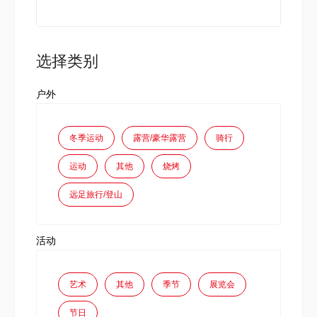
选择类别
户外
冬季运动
露营/豪华露营
骑行
运动
其他
烧烤
远足旅行/登山
活动
艺术
其他
季节
展览会
节日