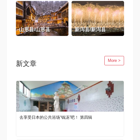
山形县/山形县
新泻县/新泻县
More >
新文章
去享受日本的公共浴场“钱汤”吧！ 第四辑