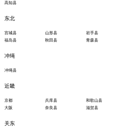
高知县
东北
宫城县
山形县
岩手县
福岛县
秋田县
青森县
冲绳
冲绳县
近畿
京都
兵库县
和歌山县
大阪
奈良县
滋贺县
关东