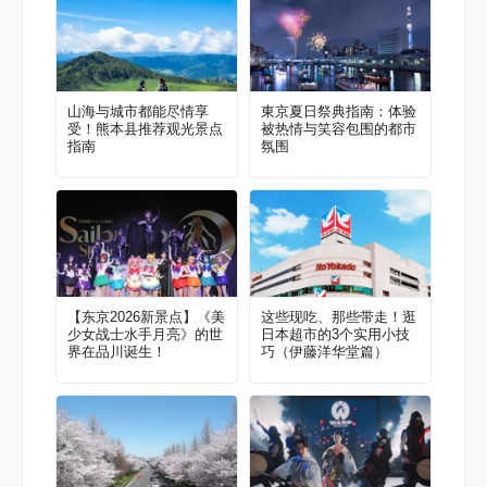
山海与城市都能尽情享
東京夏日祭典指南：体验
受！熊本县推荐观光景点
被热情与笑容包围的都市
指南
氛围
【东京2026新景点】《美
这些现吃、那些带走！逛
少女战士水手月亮》的世
日本超市的3个实用小技
界在品川诞生！
巧（伊藤洋华堂篇）