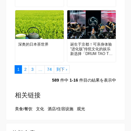
深奥的日本茶世界
诞生于京都！可亲身体验
“进化版”传统文化的娱乐
新选择「DRUM TAO TH
EATER KYOTO」
1
2
3
…
74
到下 ›
589
件中
1-16
件目の結果を表示中
相关链接
美食/餐饮
文化
酒店/住宿设施
观光