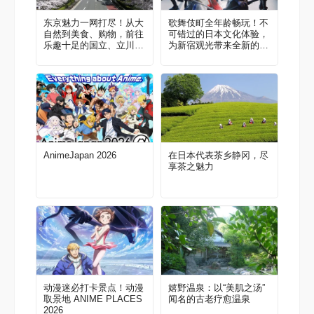
东京魅力一网打尽！从大
歌舞伎町全年龄畅玩！不
自然到美食、购物，前往
可错过的日本文化体验，
乐趣十足的国立、立川
为新宿观光带来全新的冒
吧！当地人推荐的区域指
险与惊喜！
南
AnimeJapan 2026
在日本代表茶乡静冈，尽
享茶之魅力
动漫迷必打卡景点！动漫
嬉野温泉：以“美肌之汤”
取景地 ANIME PLACES
闻名的古老疗愈温泉
2026