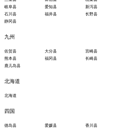
岐阜县
爱知县
新泻县
石川县
福井县
长野县
静冈县
九州
佐贺县
大分县
宫崎县
熊本县
福冈县
长崎县
鹿儿岛县
北海道
北海道
四国
德岛县
爱媛县
香川县