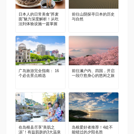
日本人的日常美食“荞麦
前往山阴探寻日本的历史
面”魅力深度解析！从吃
与自然
法到体验设施一篇掌握
广岛旅游完全指南： 16
前往濑户内、四国，开启
个必去景点精选
一段疗愈身心的悠闲之旅
在岛根县尽享“美肌之
岛根爱好者推荐！4处不
汤”！有益肌肤的3大温泉
能错过的夕阳名胜