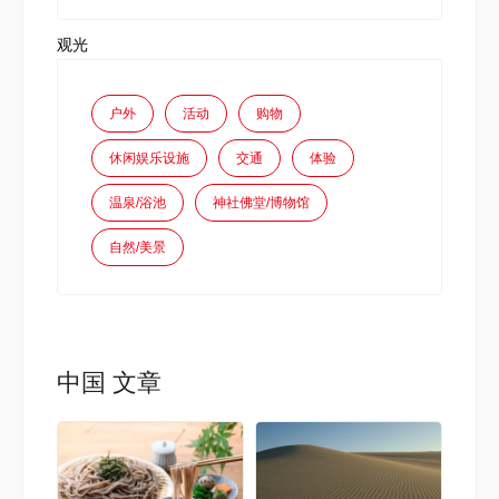
观光
户外
活动
购物
休闲娱乐设施
交通
体验
温泉/浴池
神社佛堂/博物馆
自然/美景
中国 文章