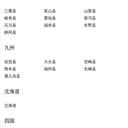
三重县
富山县
山梨县
岐阜县
爱知县
新泻县
石川县
福井县
长野县
静冈县
九州
佐贺县
大分县
宫崎县
熊本县
福冈县
长崎县
鹿儿岛县
北海道
北海道
四国