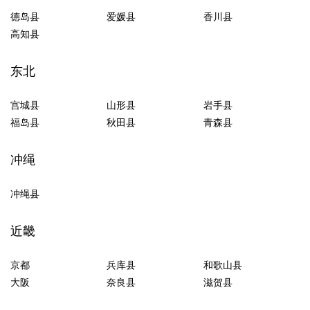
德岛县
爱媛县
香川县
高知县
东北
宫城县
山形县
岩手县
福岛县
秋田县
青森县
冲绳
冲绳县
近畿
京都
兵库县
和歌山县
大阪
奈良县
滋贺县