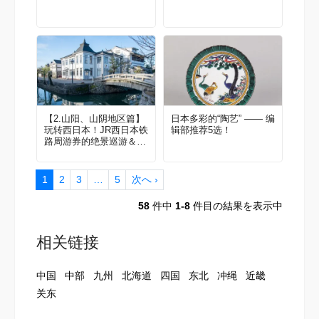
【2.山阳、山阴地区篇】
日本多彩的“陶艺” —— 编
玩转西日本！JR西日本铁
辑部推荐5选！
路周游券的绝景巡游＆丰
富体验
1
2
3
…
5
次へ ›
58
件中
1-8
件目の結果を表示中
相关链接
中国
中部
九州
北海道
四国
东北
冲绳
近畿
关东