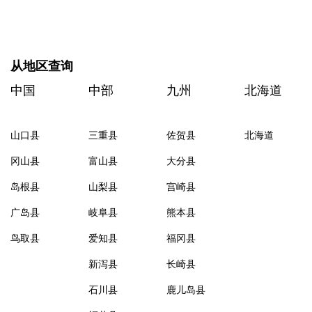
从地区查询
中国
中部
九州
北海道
山口县
三重县
佐贺县
北海道
冈山县
富山县
大分县
岛根县
山梨县
宫崎县
广岛县
岐阜县
熊本县
鸟取县
爱知县
福冈县
新泻县
长崎县
石川县
鹿儿岛县