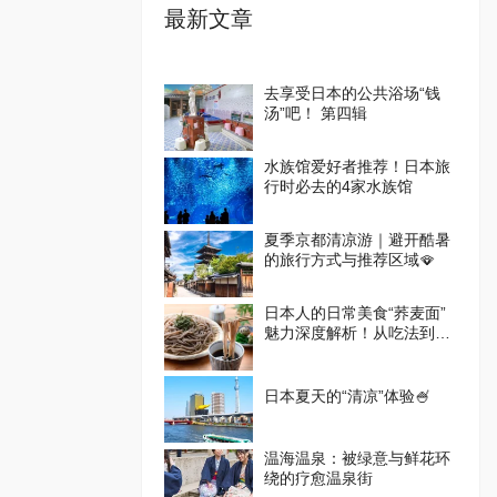
最新文章
去享受日本的公共浴场“钱
汤”吧！ 第四辑
水族馆爱好者推荐！日本旅
行时必去的4家水族馆
夏季京都清凉游｜避开酷暑
的旅行方式与推荐区域🪭
日本人的日常美食“荞麦面”
魅力深度解析！从吃法到体
验设施一篇掌握
日本夏天的“清凉”体验🍧
温海温泉：被绿意与鲜花环
绕的疗愈温泉街