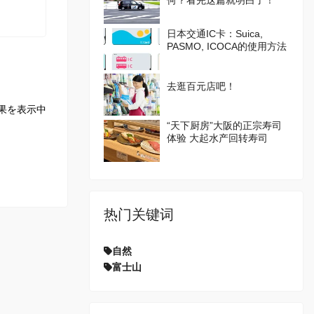
何？看完这篇就明白了！
日本交通IC卡：Suica,
PASMO, ICOCA的使用方法
去逛百元店吧！
果を表示中
“天下厨房”大阪的正宗寿司
体验 大起水产回转寿司
热门关键词
自然
富士山