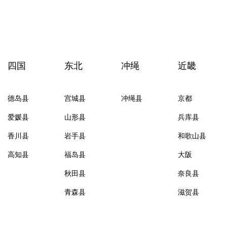
四国
东北
冲绳
近畿
德岛县
宫城县
冲绳县
京都
爱媛县
山形县
兵库县
香川县
岩手县
和歌山县
高知县
福岛县
大阪
秋田县
奈良县
青森县
滋贺县