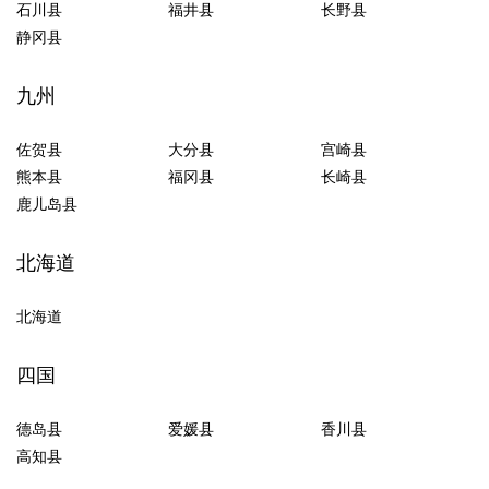
石川县
福井县
长野县
静冈县
九州
佐贺县
大分县
宫崎县
熊本县
福冈县
长崎县
鹿儿岛县
北海道
北海道
四国
德岛县
爱媛县
香川县
高知县