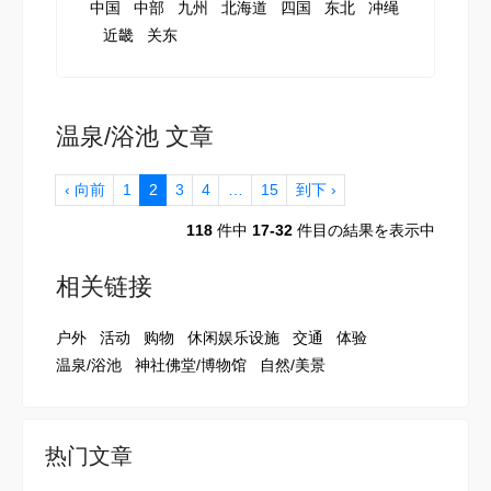
中国
中部
九州
北海道
四国
东北
冲绳
近畿
关东
温泉/浴池 文章
‹ 向前
1
2
3
4
…
15
到下 ›
118
件中
17-32
件目の結果を表示中
相关链接
户外
活动
购物
休闲娱乐设施
交通
体验
温泉/浴池
神社佛堂/博物馆
自然/美景
热门文章