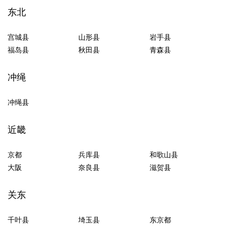
东北
宫城县
山形县
岩手县
福岛县
秋田县
青森县
冲绳
冲绳县
近畿
京都
兵库县
和歌山县
大阪
奈良县
滋贺县
关东
千叶县
埼玉县
东京都