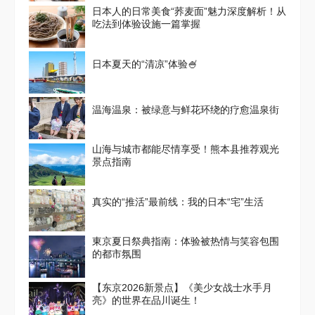
日本人的日常美食“荞麦面”魅力深度解析！从
吃法到体验设施一篇掌握
日本夏天的“清凉”体验🍧
温海温泉：被绿意与鲜花环绕的疗愈温泉街
山海与城市都能尽情享受！熊本县推荐观光
景点指南
真实的“推活”最前线：我的日本“宅”生活
東京夏日祭典指南：体验被热情与笑容包围
的都市氛围
【东京2026新景点】《美少女战士水手月
亮》的世界在品川诞生！