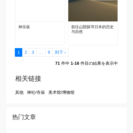
神乐坂
前往山阴探寻日本的历史
与自然
1
2
3
…
9
到下 ›
71
件中
1-16
件目の結果を表示中
相关链接
其他
神社/寺庙
美术馆/博物馆
热门文章