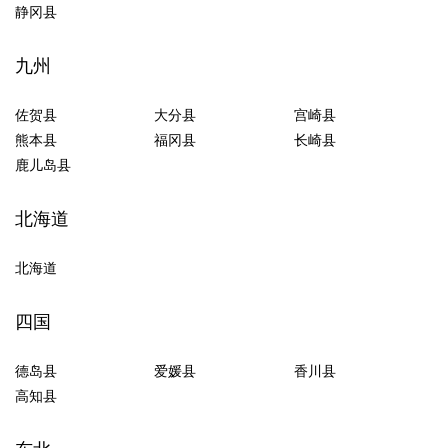
静冈县
九州
佐贺县
大分县
宫崎县
熊本县
福冈县
长崎县
鹿儿岛县
北海道
北海道
四国
德岛县
爱媛县
香川县
高知县