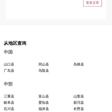
更多文章
从地区查询
中国
山口县
冈山县
岛根县
广岛县
鸟取县
中部
三重县
富山县
山梨县
岐阜县
爱知县
新泻县
石川县
福井县
长野县