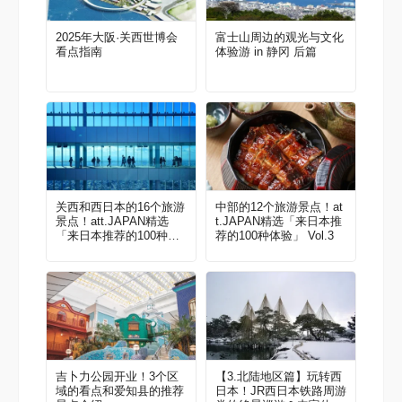
2025年大阪·关西世博会
富士山周边的观光与文化
看点指南
体验游 in 静冈 后篇
关西和西日本的16个旅游
中部的12个旅游景点！at
景点！att.JAPAN精选
t.JAPAN精选「来日本推
「来日本推荐的100种体
荐的100种体验」 Vol.3
验」 Vol.4
吉卜力公园开业！3个区
【3.北陆地区篇】玩转西
域的看点和爱知县的推荐
日本！JR西日本铁路周游