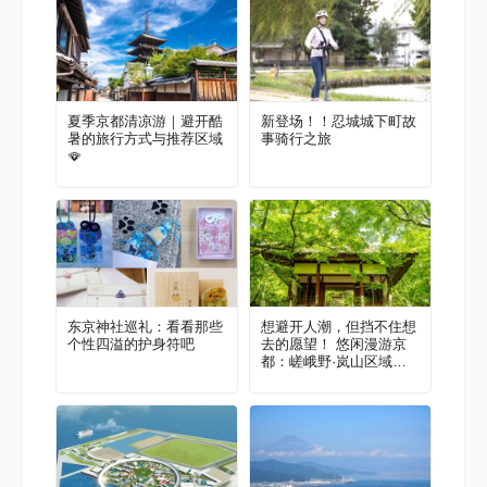
夏季京都清凉游｜避开酷
新登场！！忍城城下町故
暑的旅行方式与推荐区域
事骑行之旅
🪭
东京神社巡礼：看看那些
想避开人潮，但挡不住想
个性四溢的护身符吧
去的愿望！ 悠闲漫游京
都：嵯峨野·岚山区域景
点3选