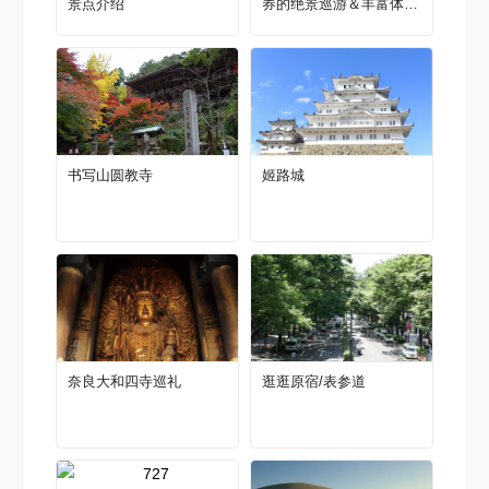
景点介绍
券的绝景巡游＆丰富体验
【2022-23最新版】
书写山圆教寺
姬路城
奈良大和四寺巡礼
逛逛原宿/表参道