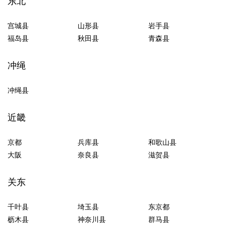
东北
宫城县
山形县
岩手县
福岛县
秋田县
青森县
冲绳
冲绳县
近畿
京都
兵库县
和歌山县
大阪
奈良县
滋贺县
关东
千叶县
埼玉县
东京都
枥木县
神奈川县
群马县