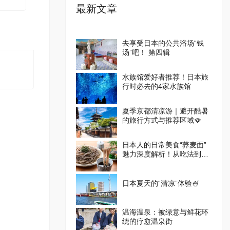
最新文章
去享受日本的公共浴场“钱
汤”吧！ 第四辑
水族馆爱好者推荐！日本旅
行时必去的4家水族馆
夏季京都清凉游｜避开酷暑
的旅行方式与推荐区域🪭
日本人的日常美食“荞麦面”
魅力深度解析！从吃法到体
验设施一篇掌握
日本夏天的“清凉”体验🍧
温海温泉：被绿意与鲜花环
绕的疗愈温泉街