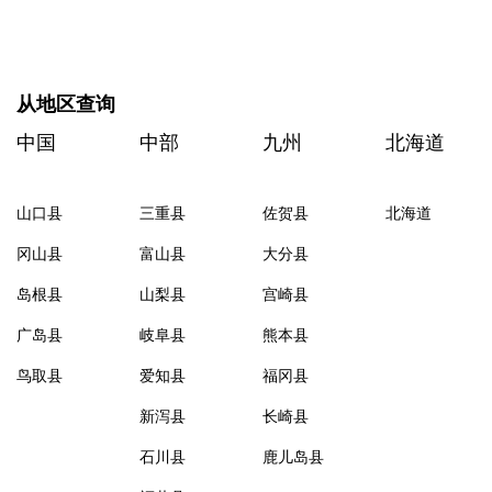
从地区查询
中国
中部
九州
北海道
山口县
三重县
佐贺县
北海道
冈山县
富山县
大分县
岛根县
山梨县
宫崎县
广岛县
岐阜县
熊本县
鸟取县
爱知县
福冈县
新泻县
长崎县
石川县
鹿儿岛县