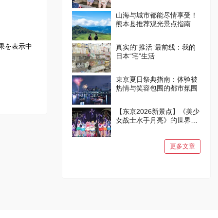
山海与城市都能尽情享受！
熊本县推荐观光景点指南
果を表示中
真实的“推活”最前线：我的
日本“宅”生活
東京夏日祭典指南：体验被
热情与笑容包围的都市氛围
【东京2026新景点】《美少
女战士水手月亮》的世界在
品川诞生！
更多文章