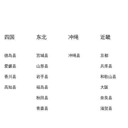
四国
东北
冲绳
近畿
德岛县
宫城县
冲绳县
京都
爱媛县
山形县
兵库县
香川县
岩手县
和歌山县
高知县
福岛县
大阪
秋田县
奈良县
青森县
滋贺县