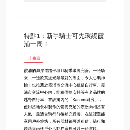
特點1：新手騎士可先環繞霞
浦一周！
書籤
霞浦的湖岸道路平坦且騎乘環境完善。一邊騎
乘，一邊欣賞波光粼粼對的湖面，令人心曠神
怡！也推薦於霞浦市交流中心租借自行車。霞
浦市交流中心內，能租借捷安特等有名品牌的
越野自行車。在設施內的「Kasumi廚房」，
使用當地食材製作的營養充足的漢堡肉相當有
人氣，最適合騎行前後補充營養。在這裡還能
享用戶外燒烤，所有器材都可以租借，騎行和
燒烤這兩樣戶外活動在這裡可以一併實現。