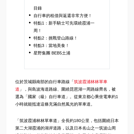
目錄
自行車的租借與返還非常方便！
特點1：新手騎士可先環繞霞浦一
周！
特點2：挑戰登山路線！
特點3：當地美食！
星野集團 BEB5土浦
位於茨城縣南部的自行車路線「
筑波霞浦林林單車
道
」，與島波海道路線、圍繞琵琶湖一周路線齊名，被
選為「國家（級）自行車道」。從東京都心乘坐電車約1
小時就能抵達這條充滿自然風光的單車道。
「筑波霞浦林林單車道」全長約180公里，包括圍繞日本
第二大湖霞浦的湖岸道路，以及日本名山之一筑波山周