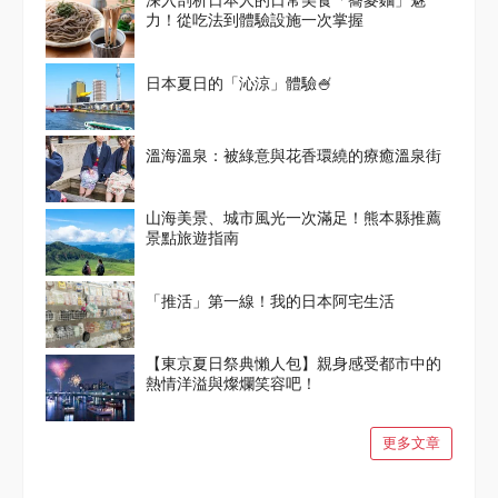
深入剖析日本人的日常美食「蕎麥麵」魅
力！從吃法到體驗設施一次掌握
日本夏日的「沁涼」體驗🍧
溫海溫泉：被綠意與花香環繞的療癒溫泉街
山海美景、城市風光一次滿足！熊本縣推薦
景點旅遊指南
「推活」第一線！我的日本阿宅生活
【東京夏日祭典懶人包】親身感受都市中的
熱情洋溢與燦爛笑容吧！
更多文章