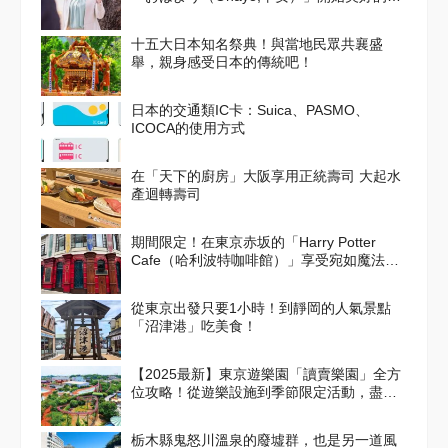
天吧！
十五大日本知名祭典！與當地民眾共襄盛
舉，親身感受日本的傳統吧！
日本的交通類IC卡：Suica、PASMO、
ICOCA的使用方式
在「天下的廚房」大阪享用正統壽司 大起水
產迴轉壽司
期間限定！在東京赤坂的「Harry Potter
Cafe（哈利波特咖啡館）」享受宛如魔法般
的體驗！詳盡介紹菜單與氣氛
從東京出發只要1小時！到靜岡的人氣景點
「沼津港」吃美食！
【2025最新】東京遊樂園「讀賣樂園」全方
位攻略！從遊樂設施到季節限定活動，盡情
享受吧！
栃木縣鬼怒川溫泉的廢墟群，也是另一道風