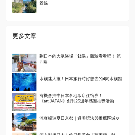
景線
更多文章
到日本的大眾浴場「錢湯」體驗看看吧！ 第
四篇
水族迷大推！日本旅行時好想去的4間水族館
有機會抽中日本各地飯店住宿券！
《att.JAPAN》創刊25週年感謝抽獎活動
涼爽暢遊夏日京都｜避暑玩法與推薦區域🪭