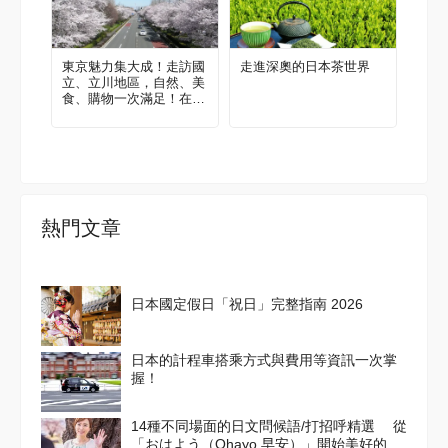
東京魅力集大成！走訪國
走進深奧的日本茶世界
立、立川地區，自然、美
食、購物一次滿足！在地
人帶路！區域指南攻略
熱門文章
日本國定假日「祝日」完整指南 2026
日本的計程車搭乘方式與費用等資訊一次掌
握！
14種不同場面的日文問候語/打招呼精選 從
「おはよう（Ohayo,早安）」開始美好的一