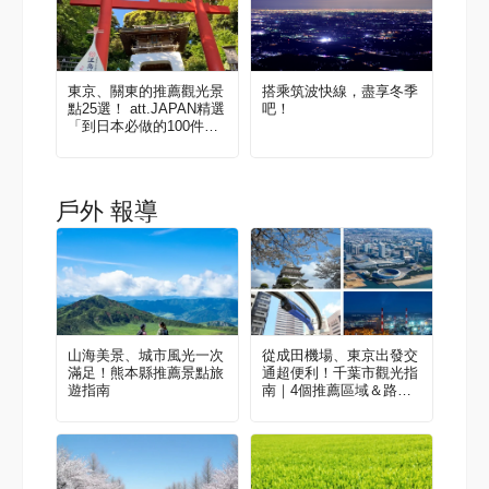
東京、關東的推薦觀光景
搭乘筑波快線，盡享冬季
點25選！ att.JAPAN精選
吧！
「到日本必做的100件
事」 vol.2
戶外 報導
山海美景、城市風光一次
從成田機場、東京出發交
滿足！熊本縣推薦景點旅
通超便利！千葉市觀光指
遊指南
南｜4個推薦區域＆路線
範例