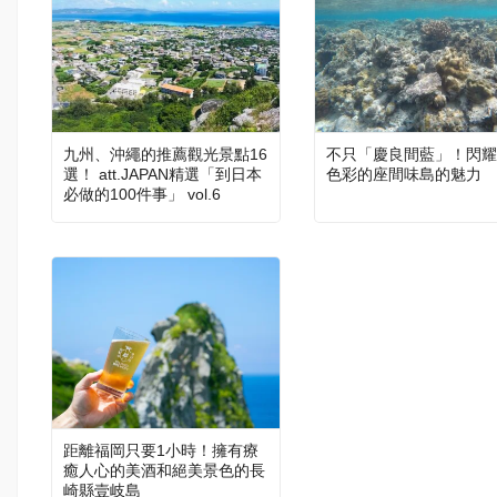
九州、沖繩的推薦觀光景點16
不只「慶良間藍」！閃耀
選！ att.JAPAN精選「到日本
色彩的座間味島的魅力
必做的100件事」 vol.6
距離福岡只要1小時！擁有療
癒人心的美酒和絕美景色的長
崎縣壹岐島