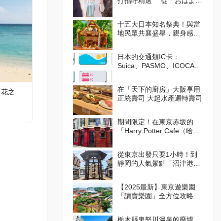
打招呼精選 從「おはよう
（Ohayo,早安）」開始美好
的一天吧！
十五大日本知名祭典！與當
地民眾共襄盛舉，親身感受
日本的傳統吧！
日本的交通類IC卡：
Suica、PASMO、ICOCA的
使用方式
在「天下的廚房」大阪享用
「花之
正統壽司 大起水產迴轉壽司
期間限定！在東京赤坂的
「Harry Potter Cafe（哈利
波特咖啡館）」享受宛如魔
法般的體驗！詳盡介紹菜單
從東京出發只要1小時！到
與氣氛
靜岡的人氣景點「沼津港」
吃美食！
【2025最新】東京遊樂園
「讀賣樂園」全方位攻略！
從遊樂設施到季節限定活
動，盡情享受吧！
栃木縣鬼怒川溫泉的廢墟