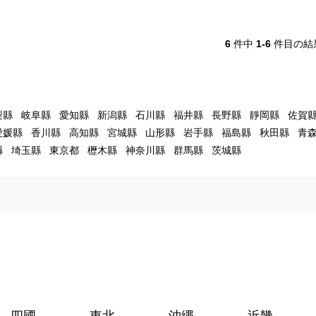
6
件中
1-6
件目の結
梨縣
岐阜縣
愛知縣
新潟縣
石川縣
福井縣
長野縣
靜岡縣
佐賀
愛媛縣
香川縣
高知縣
宮城縣
山形縣
岩手縣
福島縣
秋田縣
青
縣
埼玉縣
東京都
櫪木縣
神奈川縣
群馬縣
茨城縣
四國
東北
沖繩
近畿