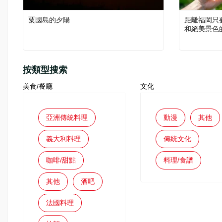
粟國島的夕陽
距離福岡只
和絕美景色
按類型搜索
美食/餐廳
文化
亞洲傳統料理
動漫
其他
義大利料理
傳統文化
咖啡/甜點
料理/食譜
其他
酒吧
法國料理