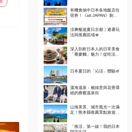
館
有機會抽中日本各地飯店住
宿券！《att.JAPAN》創刊
25週年感謝抽獎活動
涼爽暢遊夏日京都｜避暑玩
法與推薦區域🪭
深入剖析日本人的日常美食
「蕎麥麵」魅力！從吃法到
體驗設施一次掌握
日本夏日的「沁涼」體驗🍧
溫海溫泉：被綠意與花香環
繞的療癒溫泉街
山海美景、城市風光一次滿
足！熊本縣推薦景點旅遊指
南
「推活」第一線！我的日本
阿宅生活