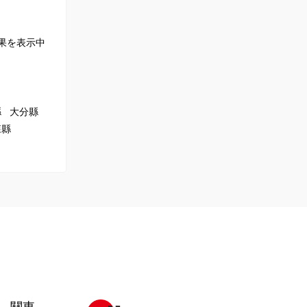
果を表示中
縣
大分縣
森縣
關東