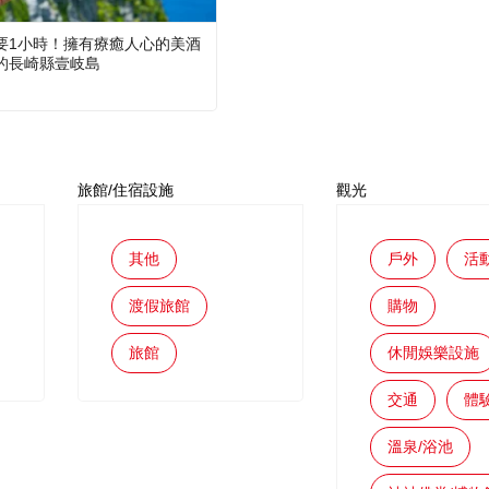
要1小時！擁有療癒人心的美酒
的長崎縣壹岐島
旅館/住宿設施
觀光
其他
戶外
活
渡假旅館
購物
旅館
休閒娛樂設施
交通
體
溫泉/浴池