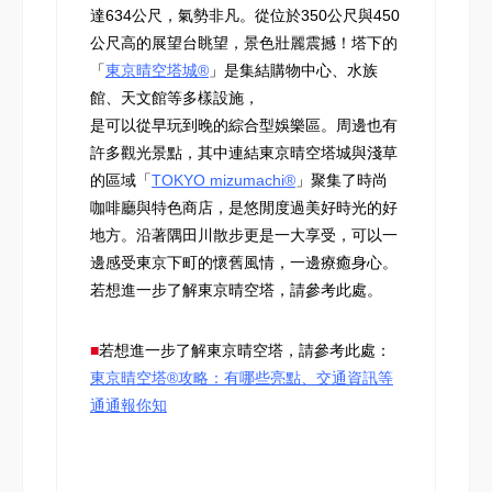
達634公尺，氣勢非凡。從位於350公尺與450
公尺高的展望台眺望，景色壯麗震撼！塔下的
「
東京晴空塔城®
」是集結購物中心、水族
館、天文館等多樣設施，
是可以從早玩到晚的綜合型娛樂區。周邊也有
許多觀光景點，其中連結東京晴空塔城與淺草
的區域「
TOKYO mizumachi®
」聚集了時尚
咖啡廳與特色商店，是悠閒度過美好時光的好
地方。沿著隅田川散步更是一大享受，可以一
邊感受東京下町的懷舊風情，一邊療癒身心。
若想進一步了解東京晴空塔，請參考此處。
■
若想進一步了解東京晴空塔，請參考此處：
東京晴空塔®攻略：有哪些亮點、交通資訊等
通通報你知