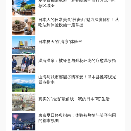
夏季京都清凉游｜避开酷暑的旅行方式与推
荐区域🪭
日本人的日常美食“荞麦面”魅力深度解析！从
吃法到体验设施一篇掌握
日本夏天的“清凉”体验🍧
温海温泉：被绿意与鲜花环绕的疗愈温泉街
山海与城市都能尽情享受！熊本县推荐观光
景点指南
真实的“推活”最前线：我的日本“宅”生活
東京夏日祭典指南：体验被热情与笑容包围
的都市氛围