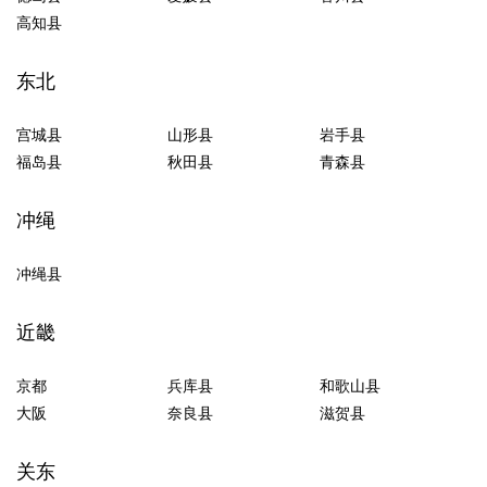
高知县
东北
宫城县
山形县
岩手县
福岛县
秋田县
青森县
冲绳
冲绳县
近畿
京都
兵库县
和歌山县
大阪
奈良县
滋贺县
关东