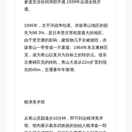
参道至涉谷间局部开通,1939年达成全线开
通。
1945年，太平洋战争结束。赤坂青山地区的损
失为98.3%，是日本受灾害程度最大的地区。
由于受空袭的影响，建筑物几乎全被烧毁，赤
坂青山一带变成一片废墟。1964年东京奧林匹
克，成为青山以复兴为目标之的转折点。借东
京奧林匹克的转机，青山大道从22m扩宽到现
在的40m，交通量年年激增。
根津美术馆
从青山灵园漫步10分钟，即可到达根津美术
馆。馆内展示着东武铁路的创始人根津嘉一郎