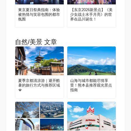
東京夏日祭典指南：体验
【东京2026新景点】《美
被热情与笑容包围的都市
少女战士水手月亮》的世
氛围
界在品川诞生！
自然/美景 文章
夏季京都清凉游｜避开酷
山海与城市都能尽情享
暑的旅行方式与推荐区域
受！熊本县推荐观光景点
🪭
指南