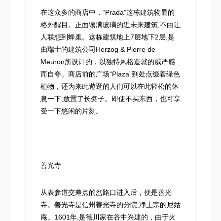
在这众多的商店中，“Prada”这栋建筑物显的
格外醒目。正面镶满玻璃的近未来建筑,不由让
人联想到蜂巢。这栋建筑地上7层地下2层,是
由瑞士的建筑公司Herzog & Pierre de
Meuron所设计的，以独特风格造就的威严感
而自夸。商店前的广场“Plaza”到处点缀着绿色
植物，还为来此遊逛的人们可以在此轻松的休
息一下,放置了长凳子。即使不买东西，也可享
受一下悠闲的片刻。
善光寺
从表参道交差点的岔路口进入后，便是善光
寺。善光寺是信州善光寺的分院,净土宗的尼姑
庵。1601年,是德川家在谷中兴建的，由于火