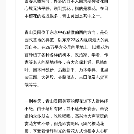
当春意盎然时，许多的日本人因为期待赏花而
心境无法平靜。说到赏花，指的是樱花。在日
本樱花的名胜很多，青山灵园是其中之一。
青山灵园位于东京中心稍微偏西的方向，是公
园式墓地的典范，以东京23区内规模最大的灵
园自夸。在26万平方公尺的用地上，以樱花为
首种植了各种各样的树木。政治家、学者、作
家等名人的墓地很多，有大久保利通、尾崎红
叶、国木田独步、后藤新平、乃木希典、北里
柴三郎、犬饲毅、齐藤茂吉、吉田茂及志贺直
哉等等。
一到春天，青山灵园美丽的樱花道下人群络绎
不绝。由于场所有限，並不适合开宴会。虽说
邀约众多朋友，吃吃喝喝，高兴地大声喧嚷的
赏花方式不错，但是欣赏随风飞舞的樱花花
瓣，享受着恬靜时光的赏花方式也很令人心旷