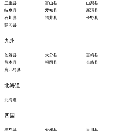
三重县
富山县
山梨县
岐阜县
爱知县
新泻县
石川县
福井县
长野县
静冈县
九州
佐贺县
大分县
宫崎县
熊本县
福冈县
长崎县
鹿儿岛县
北海道
北海道
四国
德岛县
爱媛县
香川县