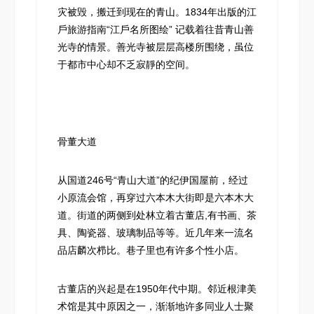
灾被毁，搬迁到现在的青山。1834年出版的江
戶旅游指南“江戶名所图绘” 记载着往昔青山善
光寺的情景。善光寺被层层高楼所围绕，虽位
于都市中心却不乏寂靜的空间。
骨董大道
从国道246号“青山大道”的纪伊国屋前，经过
小原流会馆，再穿过六本木大街即是六本木大
道。街道的两侧到处林立着古董店,有书画、茶
具、陶瓷器、玻璃制品等等。近几年来一流名
品店麟次栉比。巷子里也有许多个性小店。
古董店的兴起是在1950年代中期。邻近根津美
术馆是其中原因之一，渐渐地许多同业人士聚