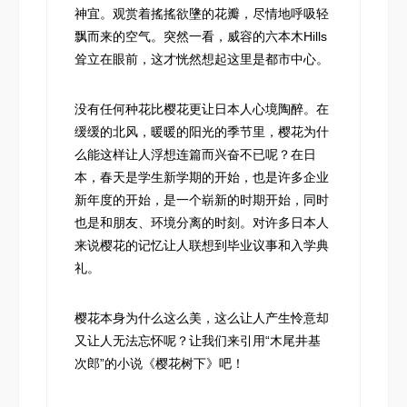
神宜。观赏着搖搖欲墬的花瓣，尽情地呼吸轻
飘而来的空气。突然一看，威容的六本木Hills
耸立在眼前，这才恍然想起这里是都市中心。
没有任何种花比樱花更让日本人心境陶醉。在
缓缓的北风，暖暖的阳光的季节里，樱花为什
么能这样让人浮想连篇而兴奋不已呢？在日
本，春天是学生新学期的开始，也是许多企业
新年度的开始，是一个崭新的时期开始，同时
也是和朋友、环境分离的时刻。对许多日本人
来说樱花的记忆让人联想到毕业议事和入学典
礼。
樱花本身为什么这么美，这么让人产生怜意却
又让人无法忘怀呢？让我们来引用“木尾井基
次郎”的小说《樱花树下》吧！