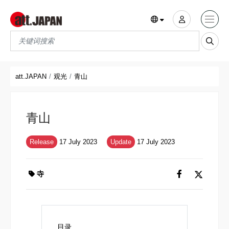
Translations title cont
*
att.JAPAN
观光
青山
青山
Release
17 July 2023
Update
17 July 2023
寺
目录