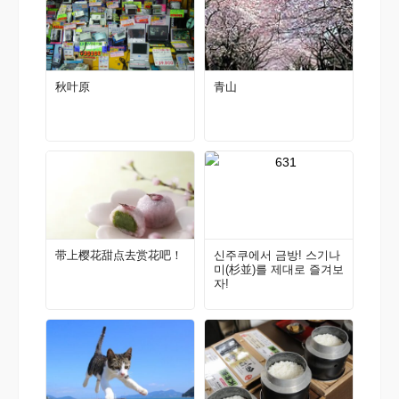
秋叶原
青山
带上樱花甜点去赏花吧！
신주쿠에서 금방! 스기나
미(杉並)를 제대로 즐겨보
자!