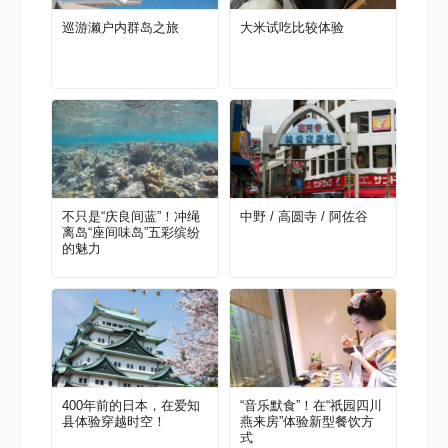
巡游濑户内群岛之旅
大米试吃比较体验
不只是“庆良间蓝”！冲绳
中野 / 高圆寺 / 阿佐谷
离岛“座间味岛”五彩缤纷
的魅力
400年前的日本，在爱知
“音乐默食”！在“祇园四川
县体验穿越时空！
燕来房”体验新型餐饮方
式