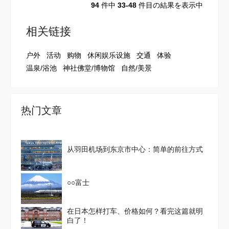
94
件中
33-48
件目の結果を表示中
相关链接
户外
活动
购物
休闲娱乐设施
交通
体验
温泉/浴池
神社佛堂/博物馆
自然/美景
热门文章
从羽田机场到东京市中心：简单的前往方式
○○富士
在日本怎样打车、价格如何？看完这篇就明
白了！