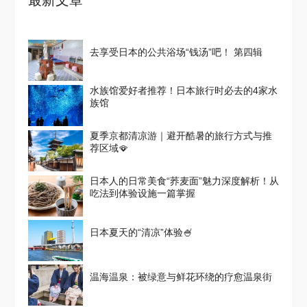
最新文章
去享受日本的公共浴场“钱汤”吧！ 第四辑
水族馆爱好者推荐！日本旅行时必去的4家水
族馆
夏季京都清凉游｜避开酷暑的旅行方式与推
荐区域🪭
日本人的日常美食“荞麦面”魅力深度解析！从
吃法到体验设施一篇掌握
日本夏天的“清凉”体验🍧
温海温泉：被绿意与鲜花环绕的疗愈温泉街