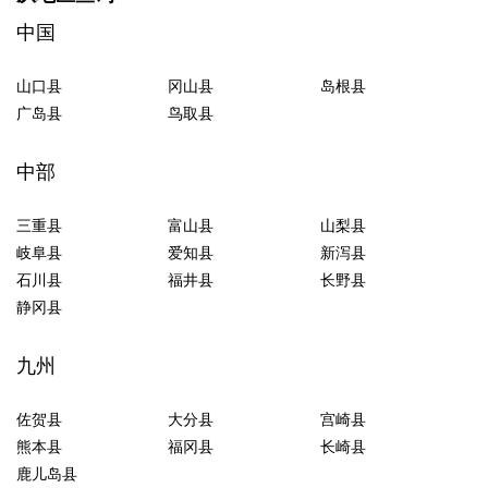
中国
山口县
冈山县
岛根县
广岛县
鸟取县
中部
三重县
富山县
山梨县
岐阜县
爱知县
新泻县
石川县
福井县
长野县
静冈县
九州
佐贺县
大分县
宫崎县
熊本县
福冈县
长崎县
鹿儿岛县