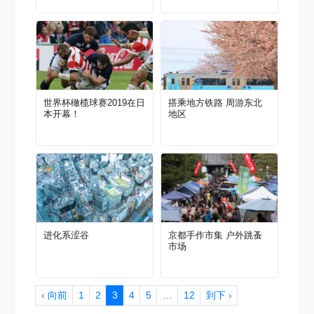
世界杯橄榄球赛2019在日
搭乘地方铁路 周游东北
本开幕！
地区
进化系涩谷
京都手作市集 户外跳蚤
市场
‹ 向前
1
2
3
4
5
…
12
到下 ›