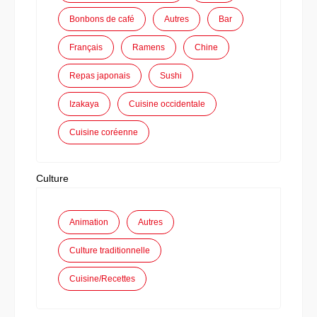
Bonbons de café
Autres
Bar
Français
Ramens
Chine
Repas japonais
Sushi
Izakaya
Cuisine occidentale
Cuisine coréenne
Culture
Animation
Autres
Culture traditionnelle
Cuisine/Recettes