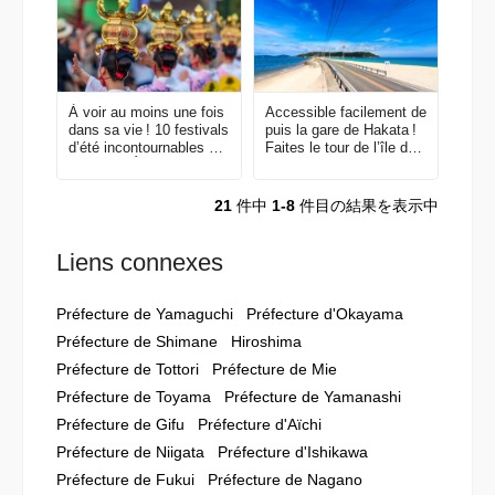
À voir au moins une fois
Accessible facilement de
dans sa vie ! 10 festivals
puis la gare de Hakata !
d’été incontournables au
Faites le tour de l’île de
Japon — Édition 2022
Shikanoshima en vélo
21
件中
1-8
件目の結果を表示中
Liens connexes
Préfecture de Yamaguchi
Préfecture d'Okayama
Préfecture de Shimane
Hiroshima
Préfecture de Tottori
Préfecture de Mie
Préfecture de Toyama
Préfecture de Yamanashi
Préfecture de Gifu
Préfecture d'Aïchi
Préfecture de Niigata
Préfecture d'Ishikawa
Préfecture de Fukui
Préfecture de Nagano