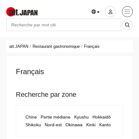
Translations title cont
*
att.JAPAN
Restaurant gastronomique
Français
Français
Recherche par zone
Chine
Partie médiane
Kyushu
Hokkaidō
Shikoku
Nord-est
Okinawa
Kinki
Kanto