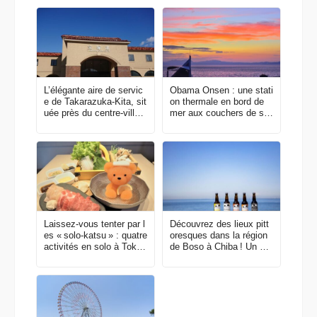
L’élégante aire de servic
Obama Onsen : une stati
e de Takarazuka-Kita, sit
on thermale en bord de
uée près du centre-ville e
mer aux couchers de sol
t inspirée des paysages
eil flamboyants
méditerranéens
Laissez-vous tenter par l
Découvrez des lieux pitt
es « solo-katsu » : quatre
oresques dans la région
activités en solo à Tokyo
de Boso à Chiba ! Un vo
!
yage en solo pour se dét
endre