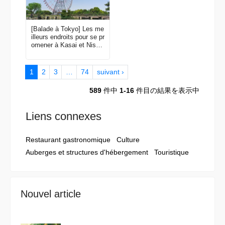
[Balade à Tokyo] Les me
illeurs endroits pour se pr
omener à Kasai et Nishi-
Kasai
1
2
3
…
74
suivant ›
589
件中
1-16
件目の結果を表示中
Liens connexes
Restaurant gastronomique
Culture
Auberges et structures d'hébergement
Touristique
Nouvel article