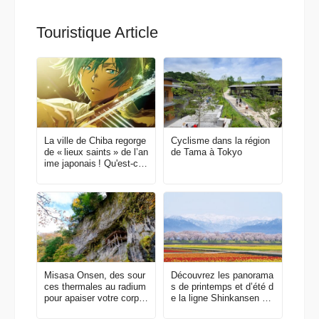
Touristique Article
La ville de Chiba regorge
Cyclisme dans la région
de « lieux saints » de l’an
de Tama à Tokyo
ime japonais ! Qu'est-ce
qui a fait de cette ville un
lieu de prédilection pour l
es animes ?
Misasa Onsen, des sour
Découvrez les panorama
ces thermales au radium
s de printemps et d’été d
pour apaiser votre corps
e la ligne Shinkansen Ho
et votre esprit
kuriku