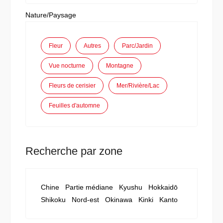
Nature/Paysage
Fleur
Autres
Parc/Jardin
Vue nocturne
Montagne
Fleurs de cerisier
Mer/Rivière/Lac
Feuilles d'automne
Recherche par zone
Chine
Partie médiane
Kyushu
Hokkaidō
Shikoku
Nord-est
Okinawa
Kinki
Kanto