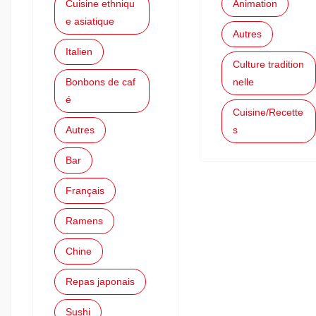
Cuisine ethniqu
Animation
e asiatique
Autres
Italien
Culture tradition
Bonbons de caf
nelle
é
Cuisine/Recette
Autres
s
Bar
Français
Ramens
Chine
Repas japonais
Sushi