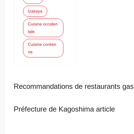
Izakaya
Cuisine occiden
tale
Cuisine coréen
ne
Recommandations de restaurants gas
Préfecture de Kagoshima article