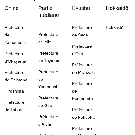
Chine
Partie
Kyushu
Hokkaidō
médiane
Préfecture
Préfecture
Hokkaidō
Préfecture
de
de Saga
de Mie
Yamaguchi
Préfecture
Préfecture
Préfecture
d'Ōita
de Toyama
d'Okayama
Préfecture
Préfecture
Préfecture
de Miyazaki
de
de Shimane
Préfecture
Yamanashi
Hiroshima
de
Préfecture
Kumamoto
Préfecture
de Gifu
de Tottori
Préfecture
Préfecture
de Fukuoka
d'Aïchi
Préfecture