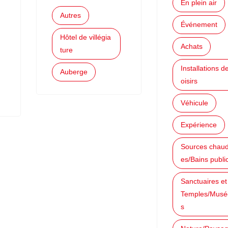
En plein air
Autres
Événement
Hôtel de villégia
Achats
ture
Installations de
Auberge
oisirs
Véhicule
Expérience
Sources chau
es/Bains publi
Sanctuaires et
Temples/Musé
s