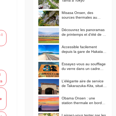
Tama à Tokyo
Misasa Onsen, des
sources thermales au
radium pour apaiser votre
corps et votre esprit
Découvrez les panoramas
de printemps et d’été de la
 l
ligne Shinkansen Hokuriku
Accessible facilement
depuis la gare de Hakata !
Faites le tour de l’île de
Shikanoshima en vélo
Essayez-vous au soufflage
du verre dans un cadre
verdoyant au centre d’art
d
du verre de Sanda !
cs
L’élégante aire de service
de Takarazuka-Kita, située
près du centre-ville et
inspirée des paysages
Obama Onsen : une
e
méditerranéens
station thermale en bord
de mer aux couchers de
soleil flamboyants
Laissez-vous tenter par les