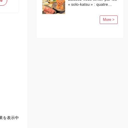
ge
« solo-katsu » : quatre
activités en solo à Tokyo !
More >
果を表示中