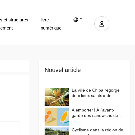
 et structures
livre
gement
numérique
Nouvel article
La ville de Chiba regorge
de « lieux saints » de
l’anime japonais ! Qu'est-ce
qui a fait de cette ville un
À emporter ! À l’avant-
lieu de prédilection pour les
garde des sandwichs de
animes ?
Tokyo
Cyclisme dans la région de