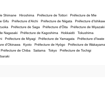
 de Shimane
Hiroshima
Préfecture de Tottori
Préfecture de Mie
e Gifu
Préfecture d'Aïchi
Préfecture de Niigata
Préfecture d'Ishika
izuoka
Préfecture de Saga
Préfecture d'Ōita
Préfecture de Miyazaki
 de Nagasaki
Préfecture de Kagoshima
Hokkaidō
Tokushima
hi
Préfecture de Miyagi
Préfecture de Yamagata
Préfecture d'Iwate
ure d'Okinawa
Kyoto
Préfecture de Hyōgo
Préfecture de Wakayam
Préfecture de Chiba
Saitama
Tokyo
Préfecture de Tochigi
Ibaraki