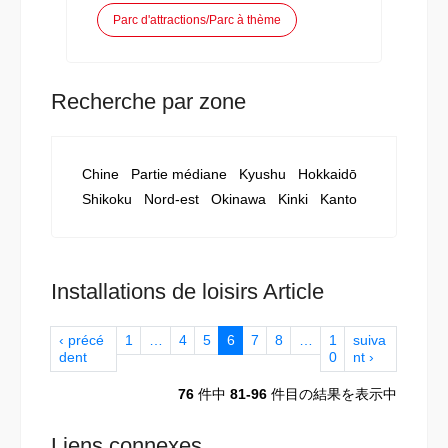
Parc d'attractions/Parc à thème
Recherche par zone
Chine
Partie médiane
Kyushu
Hokkaidō
Shikoku
Nord-est
Okinawa
Kinki
Kanto
Installations de loisirs Article
‹ précé
1
…
4
5
6
7
8
…
1
suiva
dent
0
nt ›
76
件中
81-96
件目の結果を表示中
Liens connexes