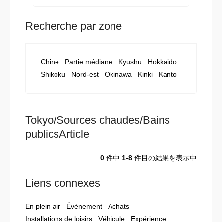
Recherche par zone
Chine
Partie médiane
Kyushu
Hokkaidō
Shikoku
Nord-est
Okinawa
Kinki
Kanto
Tokyo/Sources chaudes/Bains
publicsArticle
0
件中
1-8
件目の結果を表示中
Liens connexes
En plein air
Événement
Achats
Installations de loisirs
Véhicule
Expérience