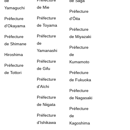
Préfecture
de
de Saga
de Mie
Yamaguchi
Préfecture
Préfecture
Préfecture
d'Ōita
de Toyama
d'Okayama
Préfecture
Préfecture
Préfecture
de Miyazaki
de
de Shimane
Préfecture
Yamanashi
Hiroshima
de
Préfecture
Kumamoto
Préfecture
de Gifu
de Tottori
Préfecture
Préfecture
de Fukuoka
d'Aïchi
Préfecture
Préfecture
de Nagasaki
de Niigata
Préfecture
Préfecture
de
d'Ishikawa
Kagoshima