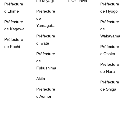
de Miyagi
d'Okinawa
Préfecture
Préfecture
d'Ehime
Préfecture
de Hyōgo
de
Préfecture
Préfecture
Yamagata
de Kagawa
de
Préfecture
Wakayama
Préfecture
d'Iwate
de Kochi
Préfecture
Préfecture
d'Osaka
de
Préfecture
Fukushima
de Nara
Akita
Préfecture
Préfecture
de Shiga
d'Aomori