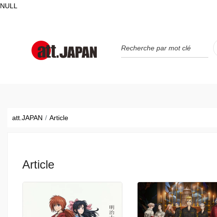
NULL
Translations title cont
*
att.JAPAN
Article
Article