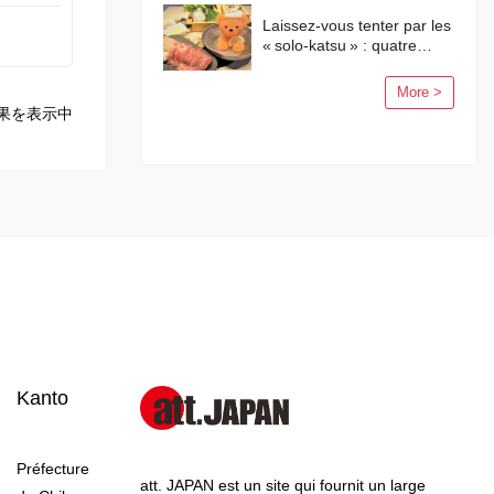
soleil flamboyants
Laissez-vous tenter par les
« solo-katsu » : quatre
activités en solo à Tokyo !
More >
果を表示中
Kanto
Préfecture
att. JAPAN est un site qui fournit un large