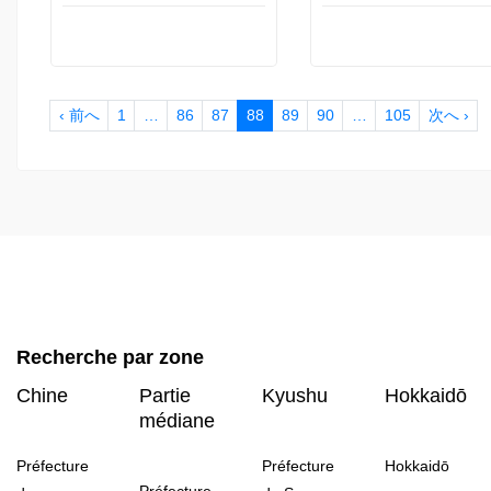
‹ 前へ
1
…
86
87
88
89
90
…
105
次へ ›
Recherche par zone
Chine
Partie
Kyushu
Hokkaidō
médiane
Préfecture
Préfecture
Hokkaidō