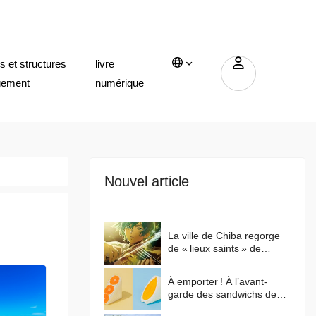
 et structures
livre
gement
numérique
Nouvel article
La ville de Chiba regorge
de « lieux saints » de
l’anime japonais ! Qu'est-ce
qui a fait de cette ville un
À emporter ! À l’avant-
lieu de prédilection pour les
garde des sandwichs de
animes ?
Tokyo