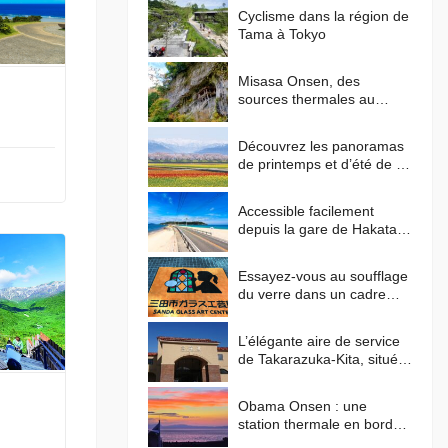
Cyclisme dans la région de
Tama à Tokyo
Misasa Onsen, des
sources thermales au
radium pour apaiser votre
corps et votre esprit
Découvrez les panoramas
de printemps et d’été de la
ligne Shinkansen Hokuriku
Accessible facilement
depuis la gare de Hakata !
Faites le tour de l’île de
Shikanoshima en vélo
Essayez-vous au soufflage
du verre dans un cadre
verdoyant au centre d’art
du verre de Sanda !
L’élégante aire de service
de Takarazuka-Kita, située
près du centre-ville et
inspirée des paysages
Obama Onsen : une
méditerranéens
station thermale en bord
de mer aux couchers de