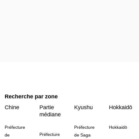
Recherche par zone
Chine
Partie
Kyushu
Hokkaidō
médiane
Préfecture
Préfecture
Hokkaidō
Préfecture
de
de Saga