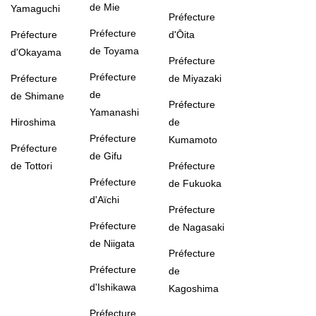
de Mie
Yamaguchi
Préfecture
Préfecture
Préfecture
d'Ōita
de Toyama
d'Okayama
Préfecture
Préfecture
Préfecture
de Miyazaki
de
de Shimane
Préfecture
Yamanashi
Hiroshima
de
Préfecture
Kumamoto
Préfecture
de Gifu
de Tottori
Préfecture
Préfecture
de Fukuoka
d'Aïchi
Préfecture
Préfecture
de Nagasaki
de Niigata
Préfecture
Préfecture
de
d'Ishikawa
Kagoshima
Préfecture