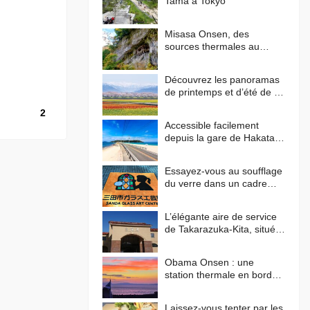
Tama à Tokyo
Misasa Onsen, des
sources thermales au
radium pour apaiser votre
corps et votre esprit
Découvrez les panoramas
de printemps et d’été de la
ligne Shinkansen Hokuriku
2
Accessible facilement
depuis la gare de Hakata !
Faites le tour de l’île de
Shikanoshima en vélo
Essayez-vous au soufflage
du verre dans un cadre
verdoyant au centre d’art
du verre de Sanda !
L’élégante aire de service
de Takarazuka-Kita, située
près du centre-ville et
inspirée des paysages
Obama Onsen : une
méditerranéens
station thermale en bord
de mer aux couchers de
soleil flamboyants
Laissez-vous tenter par les