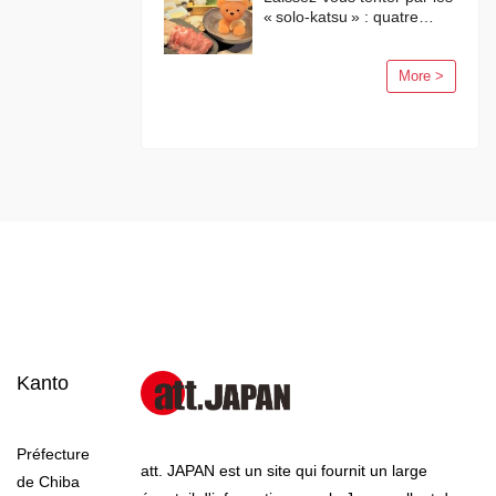
« solo-katsu » : quatre
activités en solo à Tokyo !
More >
Kanto
Préfecture
att. JAPAN est un site qui fournit un large
de Chiba