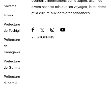
éventail d'informations sur le Japon, allant de
Saitama
divers aspects tels que les voyages, le tourisme
et la culture aux dernières tendances.
Tokyo
Préfecture
de Tochigi
att.SHOPPING
Préfecture
de
Kanagawa
Préfecture
de Gunma
Préfecture
d'Ibaraki