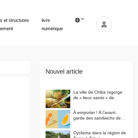
 et structures
livre
gement
numérique
Nouvel article
La ville de Chiba regorge
de « lieux saints » de
l’anime japonais ! Qu'est-ce
qui a fait de cette ville un
À emporter ! À l’avant-
lieu de prédilection pour les
garde des sandwichs de
animes ?
Tokyo
Cyclisme dans la région de