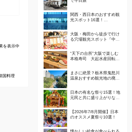
で半日旅
関西・西日本のおすすめ観
光スポット16選！
att.JAPANが選ぶ日本でや
ってほしいこと100選 Vol.
大阪・梅田から徒歩で行け
4
る穴場観光スポット『中崎
町』！カフェや食べ歩き・
果を表示中
レトロかわいい街並みを散
“天下の台所”大阪で楽しむ
策しよう
本格寿司 大起水産回転寿
司
まさに絶景？栃木県鬼怒川
韓国料理
温泉おすすめ観光地の廃墟
群が話題
日本の有名な祭り15選！地
元民と共に盛り上がりなが
ら、日本の伝統を体感しよ
う！
【2026年7/8月開催】日本
のオススメ夏祭り10選！
懐かしい給食が食べられる