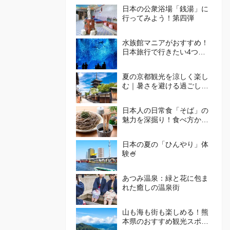
日本の公衆浴場「銭湯」に
行ってみよう！第四弾
水族館マニアがおすすめ！
日本旅行で行きたい4つの
水族館
夏の京都観光を涼しく楽し
む｜暑さを避ける過ごし方
とおすすめエリア🪭
日本人の日常食「そば」の
魅力を深掘り！食べ方から
体験施設まで徹底ガイド
日本の夏の「ひんやり」体
験🍧
あつみ温泉：緑と花に包ま
れた癒しの温泉街
山も海も街も楽しめる！熊
本県のおすすめ観光スポッ