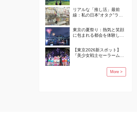
トガイド
リアルな「推し活」最前
線：私の日本“オタク”ライ
フ
東京の夏祭り：熱気と笑顔
に包まれる都会を体験しよ
う
【東京2026新スポット】
『美少女戦士セーラームー
ン』の世界が品川に誕生！
More >