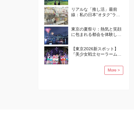
トガイド
リアルな「推し活」最前
線：私の日本“オタク”ライ
フ
東京の夏祭り：熱気と笑顔
に包まれる都会を体験しよ
う
【東京2026新スポット】
『美少女戦士セーラームー
ン』の世界が品川に誕生！
More >