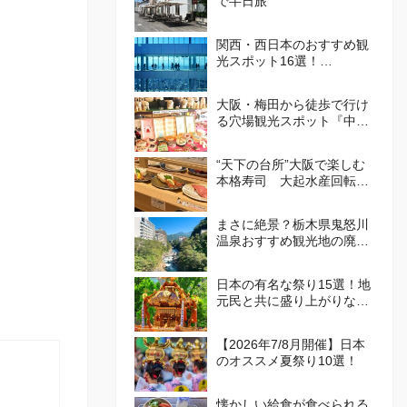
で半日旅
関西・西日本のおすすめ観
光スポット16選！
att.JAPANが選ぶ日本でや
ってほしいこと100選 Vol.
大阪・梅田から徒歩で行け
4
る穴場観光スポット『中崎
町』！カフェや食べ歩き・
レトロかわいい街並みを散
“天下の台所”大阪で楽しむ
策しよう
本格寿司 大起水産回転寿
司
まさに絶景？栃木県鬼怒川
温泉おすすめ観光地の廃墟
群が話題
日本の有名な祭り15選！地
元民と共に盛り上がりなが
ら、日本の伝統を体感しよ
う！
【2026年7/8月開催】日本
のオススメ夏祭り10選！
懐かしい給食が食べられる