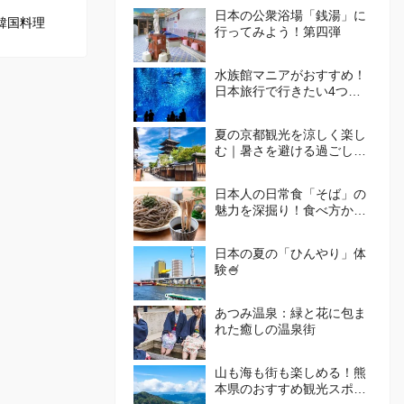
日本の公衆浴場「銭湯」に
韓国料理
行ってみよう！第四弾
水族館マニアがおすすめ！
日本旅行で行きたい4つの
水族館
夏の京都観光を涼しく楽し
む｜暑さを避ける過ごし方
とおすすめエリア🪭
日本人の日常食「そば」の
魅力を深掘り！食べ方から
体験施設まで徹底ガイド
日本の夏の「ひんやり」体
験🍧
あつみ温泉：緑と花に包ま
れた癒しの温泉街
山も海も街も楽しめる！熊
本県のおすすめ観光スポッ