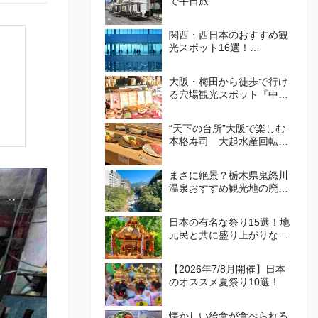
で半日旅
関西・西日本のおすすめ観
光スポット16選！
att.JAPANが選ぶ日本でや
ってほしいこと100選 Vol.
大阪・梅田から徒歩で行け
4
る穴場観光スポット『中崎
町』！カフェや食べ歩き・
レトロかわいい街並みを散
“天下の台所”大阪で楽しむ
策しよう
本格寿司 大起水産回転寿
司
まさに絶景？栃木県鬼怒川
温泉おすすめ観光地の廃墟
群が話題
日本の有名な祭り15選！地
元民と共に盛り上がりなが
ら、日本の伝統を体感しよ
う！
【2026年7/8月開催】日本
のオススメ夏祭り10選！
懐かしい給食が食べられる