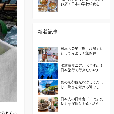
お店！日本の学校給食を体
験してみませんか？
新着記事
日本の公衆浴場「銭湯」に
行ってみよう！第四弾
水族館マニアがおすすめ！
日本旅行で行きたい4つの
水族館
夏の京都観光を涼しく楽し
む｜暑さを避ける過ごし方
とおすすめエリア🪭
日本人の日常食「そば」の
魅力を深掘り！食べ方から
体験施設まで徹底ガイド
ね備えてい