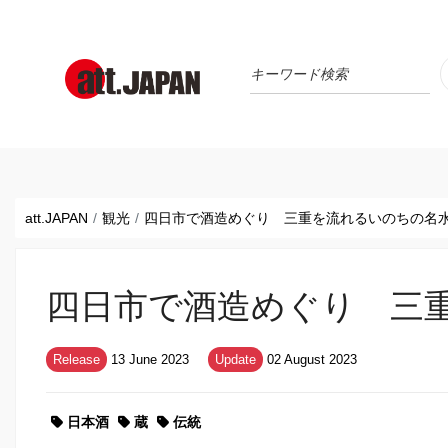
Translations title cont
*
att.JAPAN
観光
四日市で酒造めぐり 三重を流れるいのちの名
四日市で酒造めぐり 三
Release
13 June 2023
Update
02 August 2023
日本酒
蔵
伝統