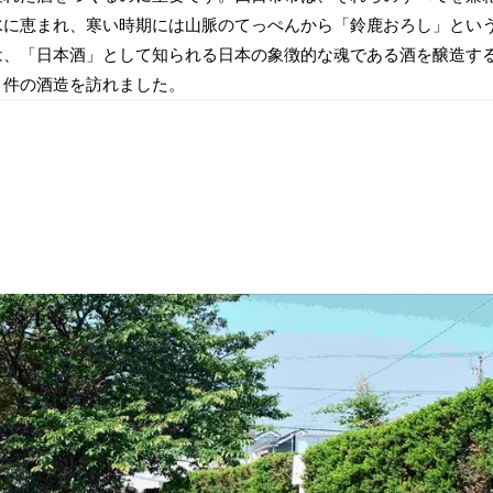
水に恵まれ、寒い時期には山脈のてっぺんから「鈴鹿おろし」とい
は、「日本酒」として知られる日本の象徴的な魂である酒を醸造す
２件の酒造を訪れました。