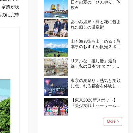
日本の夏の「ひんやり」体
う寒風が吹
験🍧
るのに完璧
あつみ温泉：緑と花に包ま
れた癒しの温泉街
山も海も街も楽しめる！熊
本県のおすすめ観光スポッ
トガイド
リアルな「推し活」最前
線：私の日本“オタク”ライ
フ
東京の夏祭り：熱気と笑顔
に包まれる都会を体験しよ
う
【東京2026新スポット】
『美少女戦士セーラームー
ン』の世界が品川に誕生！
More >