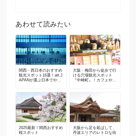
あわせて読みたい
関西・西日本のおすすめ
大阪・梅田から徒歩で行
観光スポット16選！att.J
ける穴場観光スポット
APANが選ぶ日本でやっ
『中崎町』！カフェや食
てほしいこと100選 Vol.
べ歩き・レトロかわいい
4
街並みを散策しよう
2025最新！関西おすすめ
大阪から足を延ばして、
桜スポット
丹波エリアのレトロな街