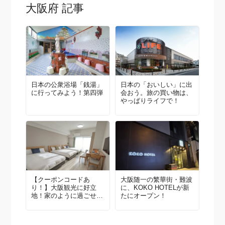
大阪府 記事
日本の公衆浴場「銭湯」
日本の「おいしい」に出
に行ってみよう！第四弾
会おう。旅の買い物は、
やっぱりライフで！
【クーポンコードあ
大阪随一の繁華街・難波
り！】大阪観光に好立
に、KOKO HOTELが新
地！家のように過ごせる
たにオープン！
こだわりの最新設備を備
えたホテル「エスリード
ホテルなんば大国町」