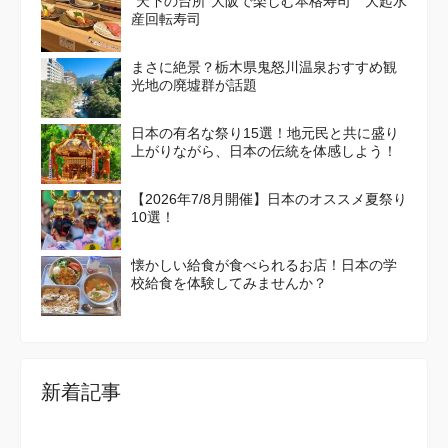
“天下の台所”大阪で楽しむ本格寿司 大起水
産回転寿司
まさに絶景？栃木県鬼怒川温泉おすすめ観
光地の廃墟群が話題
日本の有名な祭り15選！地元民と共に盛り
上がりながら、日本の伝統を体感しよう！
【2026年7/8月開催】日本のオススメ夏祭り
10選！
懐かしい給食が食べられるお店！日本の学
校給食を体験してみませんか？
新着記事