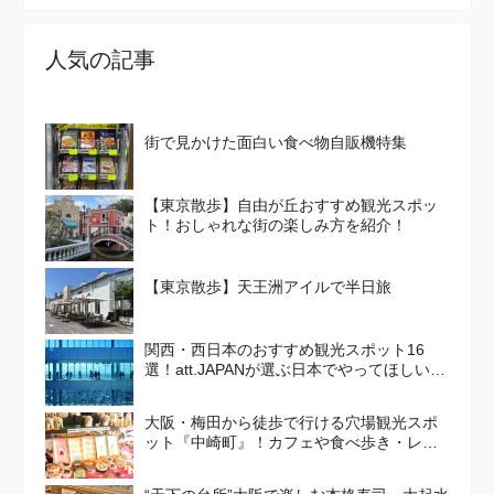
人気の記事
街で見かけた面白い食べ物自販機特集
【東京散歩】自由が丘おすすめ観光スポッ
ト！おしゃれな街の楽しみ方を紹介！
【東京散歩】天王洲アイルで半日旅
関西・西日本のおすすめ観光スポット16
選！att.JAPANが選ぶ日本でやってほしいこ
と100選 Vol. 4
大阪・梅田から徒歩で行ける穴場観光スポ
ット『中崎町』！カフェや食べ歩き・レト
ロかわいい街並みを散策しよう