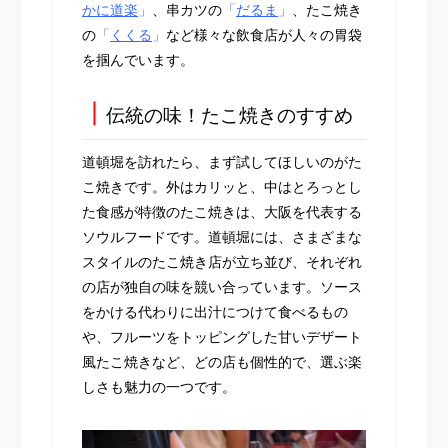
かに道楽
」
、串カツの
「
だるま
」
、たこ焼き
の
「
くくる
」
など様々な飲食店が人々の胃袋
を掴んでいます。
┃
伝統の味！たこ焼きのすすめ
道頓堀を訪れたら、まず試してほしいのがた
こ焼きです。外はカリッと、中はとろっとし
た食感が特徴のたこ焼きは、大阪を代表する
ソウルフードです。道頓堀には、さまざまな
スタイルのたこ焼き店が立ち並び、それぞれ
の店が独自の味を競い合っています。ソース
をかける代わりに出汁につけて食べるもの
や、フルーツをトッピングした甘いデザート
風たこ焼きなど、どの店も個性的で、選ぶ楽
しさも魅力の一つです。