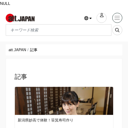
NULL
Translations title cont
*
att.JAPAN
記事
記事
新潟県妙高で体験！笹箕寿司作り