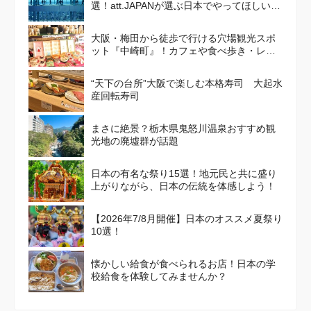
選！att.JAPANが選ぶ日本でやってほしいこ
と100選 Vol. 4
大阪・梅田から徒歩で行ける穴場観光スポ
ット『中崎町』！カフェや食べ歩き・レト
ロかわいい街並みを散策しよう
“天下の台所”大阪で楽しむ本格寿司 大起水
産回転寿司
まさに絶景？栃木県鬼怒川温泉おすすめ観
光地の廃墟群が話題
日本の有名な祭り15選！地元民と共に盛り
上がりながら、日本の伝統を体感しよう！
【2026年7/8月開催】日本のオススメ夏祭り
10選！
懐かしい給食が食べられるお店！日本の学
校給食を体験してみませんか？