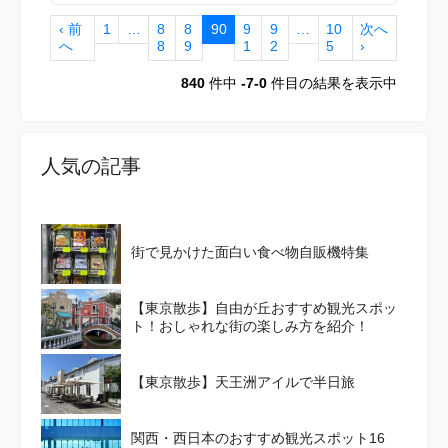
‹ 前
1
…
8
8
90
9
9
…
10
次へ
へ
8
9
1
2
5
›
840
件中
-7-0
件目の結果を表示中
人気の記事
街で見かけた面白い食べ物自販機特集
【東京散歩】自由が丘おすすめ観光スポッ
ト！おしゃれな街の楽しみ方を紹介！
【東京散歩】天王洲アイルで半日旅
関西・西日本のおすすめ観光スポット16