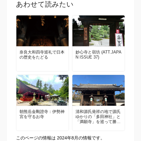
あわせて読みたい
奈良大和四寺巡礼で日本
妙心寺と宿坊 (ATT.JAPA
の歴史をたどる
N ISSUE 37)
朝熊岳金剛證寺：伊勢神
清和源氏発祥の地で源氏
宮を守るお寺
ゆかりの「多田神社」と
「満願寺」を巡って勝運
祈願！
このページの情報は 2024年8月の情報です。