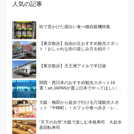
人気の記事
街で見かけた面白い食べ物自販機特集
【東京散歩】自由が丘おすすめ観光スポッ
ト！おしゃれな街の楽しみ方を紹介！
【東京散歩】天王洲アイルで半日旅
関西・西日本のおすすめ観光スポット16
選！att.JAPANが選ぶ日本でやってほしいこ
と100選 Vol. 4
大阪・梅田から徒歩で行ける穴場観光スポ
ット『中崎町』！カフェや食べ歩き・レト
ロかわいい街並みを散策しよう
“天下の台所”大阪で楽しむ本格寿司 大起水
産回転寿司