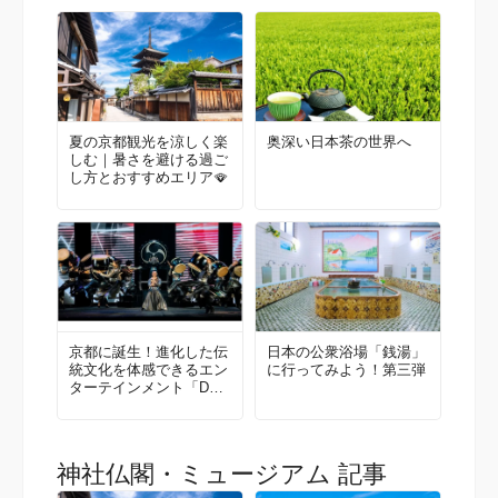
夏の京都観光を涼しく楽
奥深い日本茶の世界へ
しむ｜暑さを避ける過ご
し方とおすすめエリア🪭
京都に誕生！進化した伝
日本の公衆浴場「銭湯」
統文化を体感できるエン
に行ってみよう！第三弾
ターテインメント「DRU
M TAO THEATER KYOT
O」
神社仏閣・ミュージアム 記事