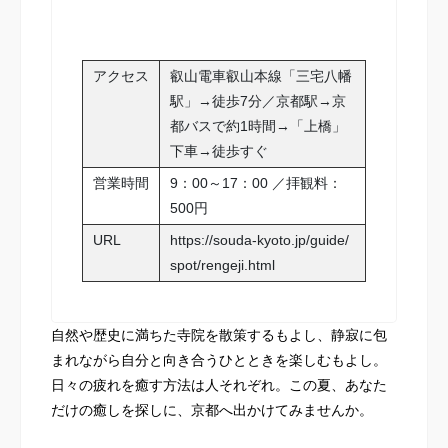
アクセス
叡山電車叡山本線「三宅八幡
駅」→徒歩7分／京都駅→京
都バスで約1時間→「上橋」
下車→徒歩すぐ
営業時間
9：00～17：00 ／拝観料：
500円
URL
https://souda-kyoto.jp/guide/
spot/rengeji.html
自然や歴史に満ちた寺院を散策するもよし、静寂に包
まれながら自分と向き合うひとときを楽しむもよし。
日々の疲れを癒す方法は人それぞれ。この夏、あなた
だけの癒しを探しに、京都へ出かけてみませんか。