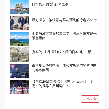
日本夏天的“清凉”体验🍧
温海温泉：被绿意与鲜花环绕的疗愈温泉街
山海与城市都能尽情享受！熊本县推荐观光
景点指南
真实的“推活”最前线：我的日本“宅”生活
東京夏日祭典指南：体验被热情与笑容包围
的都市氛围
【东京2026新景点】《美少女战士水手月
亮》的世界在品川诞生！
更多文章