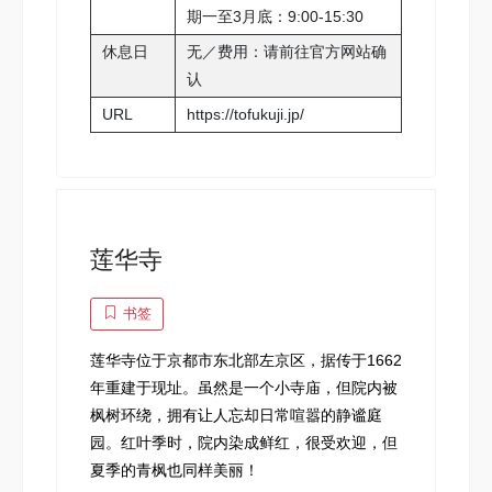
期一至3月底：9:00-15:30
休息日
无／费用：请前往官方网站确
认
URL
https://tofukuji.jp/
莲华寺
书签
莲华寺位于京都市东北部左京区，据传于1662
年重建于现址。虽然是一个小寺庙，但院内被
枫树环绕，拥有让人忘却日常喧嚣的静谧庭
园。红叶季时，院内染成鲜红，很受欢迎，但
夏季的青枫也同样美丽！