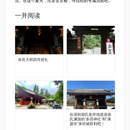
法。在这个夏天，出发去京都，寻找你的专属治愈吧。
一并阅读
奈良大和四寺巡礼
在清和源氏发祥地巡游源
氏渊源的“多田神社”和“满
愿寺”来祈祷胜利吧！