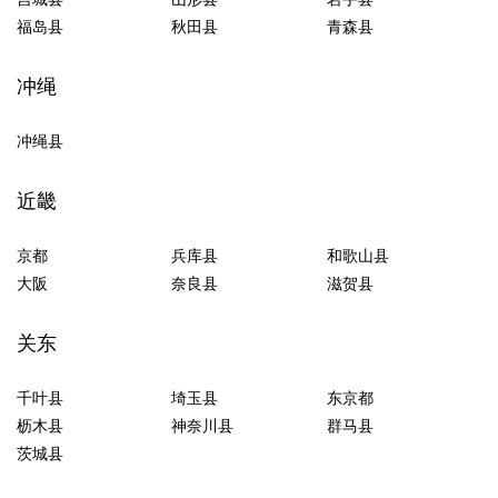
福岛县
秋田县
青森县
冲绳
冲绳县
近畿
京都
兵库县
和歌山县
大阪
奈良县
滋贺县
关东
千叶县
埼玉县
东京都
枥木县
神奈川县
群马县
茨城县