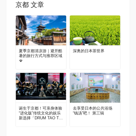
京都 文章
夏季京都清凉游｜避开酷
深奥的日本茶世界
暑的旅行方式与推荐区域
🪭
诞生于京都！可亲身体验
去享受日本的公共浴场
“进化版”传统文化的娱乐
“钱汤”吧！ 第三辑
新选择「DRUM TAO TH
EATER KYOTO」