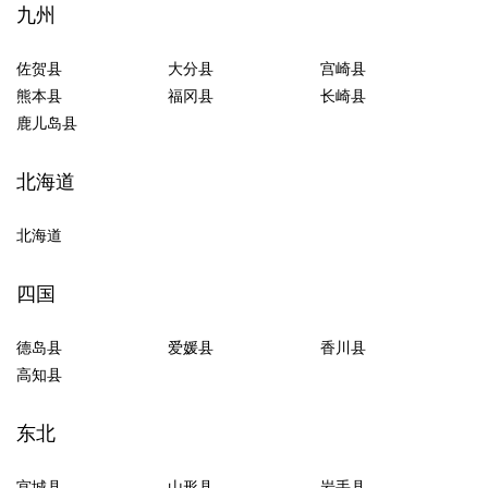
九州
佐贺县
大分县
宫崎县
熊本县
福冈县
长崎县
鹿儿岛县
北海道
北海道
四国
德岛县
爱媛县
香川县
高知县
东北
宫城县
山形县
岩手县