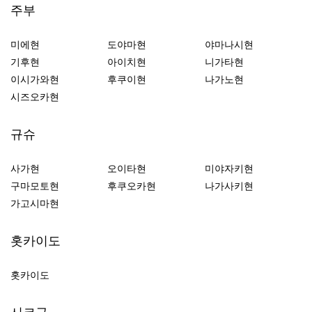
주부
미에현
도야마현
야마나시현
기후현
아이치현
니가타현
이시가와현
후쿠이현
나가노현
시즈오카현
규슈
사가현
오이타현
미야자키현
구마모토현
후쿠오카현
나가사키현
가고시마현
홋카이도
홋카이도