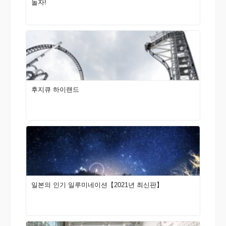
놀자!
후지큐 하이랜드
일본의 인기 일루미네이션【2021년 최신판】