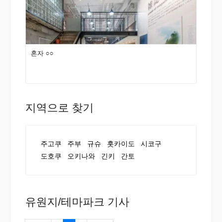
혼자 ○○
지역으로 찾기
주고쿠
주부
규슈
홋카이도
시코구
도호쿠
오키나와
긴키
간토
유원지/테마파크 기사