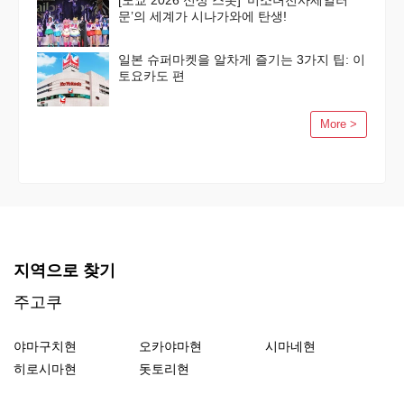
[도쿄 2026 신상 스폿] ‘미소녀전사세일러
문’의 세계가 시나가와에 탄생!
일본 슈퍼마켓을 알차게 즐기는 3가지 팁: 이
토요카도 편
More >
지역으로 찾기
주고쿠
야마구치현
오카야마현
시마네현
히로시마현
돗토리현