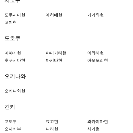
시코구
도쿠시마현
에히메현
가가와현
고치현
도호쿠
미야기현
야마가타현
이와테현
후쿠시마현
아키타현
아오모리현
오키나와
오키나와현
긴키
교토부
효고현
와카야마현
오사카부
나라현
시가현