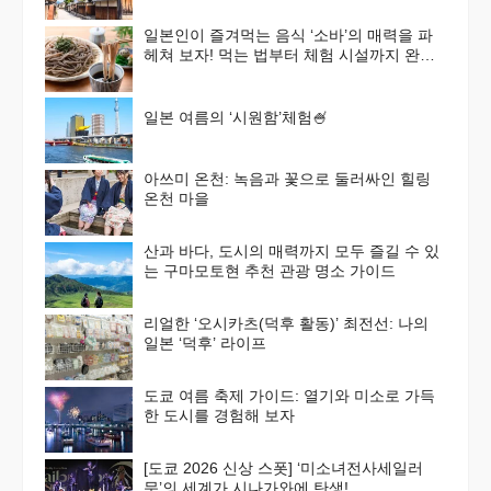
일본인이 즐겨먹는 음식 ‘소바’의 매력을 파
헤쳐 보자! 먹는 법부터 체험 시설까지 완벽
가이드
일본 여름의 ‘시원함’체험🍧
아쓰미 온천: 녹음과 꽃으로 둘러싸인 힐링
온천 마을
산과 바다, 도시의 매력까지 모두 즐길 수 있
는 구마모토현 추천 관광 명소 가이드
리얼한 ‘오시카츠(덕후 활동)’ 최전선: 나의
일본 ‘덕후’ 라이프
도쿄 여름 축제 가이드: 열기와 미소로 가득
한 도시를 경험해 보자
[도쿄 2026 신상 스폿] ‘미소녀전사세일러
문’의 세계가 시나가와에 탄생!