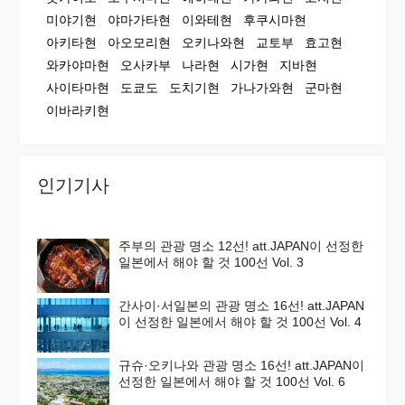
미야기현
야마가타현
이와테현
후쿠시마현
아키타현
아오모리현
오키나와현
교토부
효고현
와카야마현
오사카부
나라현
시가현
지바현
사이타마현
도쿄도
도치기현
가나가와현
군마현
이바라키현
인기기사
주부의 관광 명소 12선! att.JAPAN이 선정한
일본에서 해야 할 것 100선 Vol. 3
간사이·서일본의 관광 명소 16선! att.JAPAN
이 선정한 일본에서 해야 할 것 100선 Vol. 4
규슈·오키나와 관광 명소 16선! att.JAPAN이
선정한 일본에서 해야 할 것 100선 Vol. 6