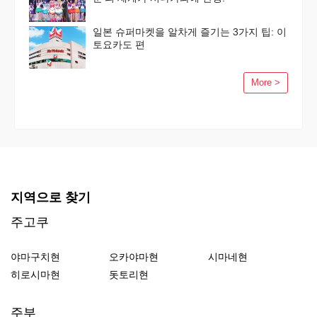
일본 슈퍼마켓을 알차게 즐기는 3가지 팁: 이
토요카도 편
More >
지역으로 찾기
주고쿠
야마구치현
오카야마현
시마네현
히로시마현
돗토리현
주부