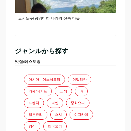
요시노-풍광명미한 나라의 산속 마을
ジャンルから探す
맛집/레스토랑
아시아・에스닉요리
이탈리안
카페/디저트
그 외
바
프렌치
라멘
중화요리
일본요리
스시
이자카야
양식
한국요리