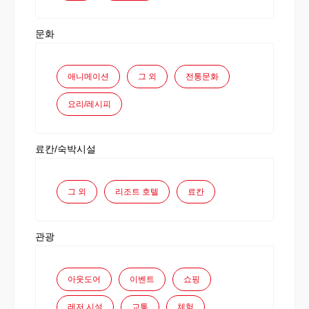
문화
애니메이션
그 외
전통문화
요리/레시피
료칸/숙박시설
그 외
리조트 호텔
료칸
관광
아웃도어
이벤트
쇼핑
레저 시설
교통
체험