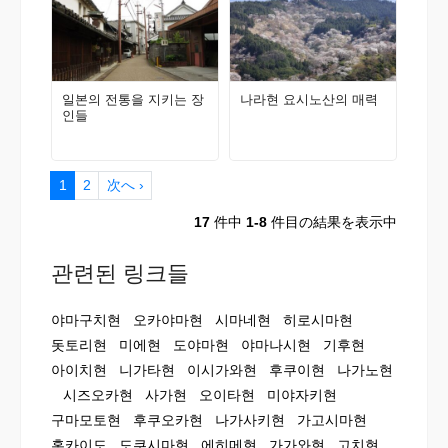
일본의 전통을 지키는 장
나라현 요시노산의 매력
인들
1
2
次へ ›
17
件中
1-8
件目の結果を表示中
관련된 링크들
야마구치현
오카야마현
시마네현
히로시마현
돗토리현
미에현
도야마현
야마나시현
기후현
아이치현
니가타현
이시가와현
후쿠이현
나가노현
시즈오카현
사가현
오이타현
미야자키현
구마모토현
후쿠오카현
나가사키현
가고시마현
홋카이도
도쿠시마현
에히메현
가가와현
고치현