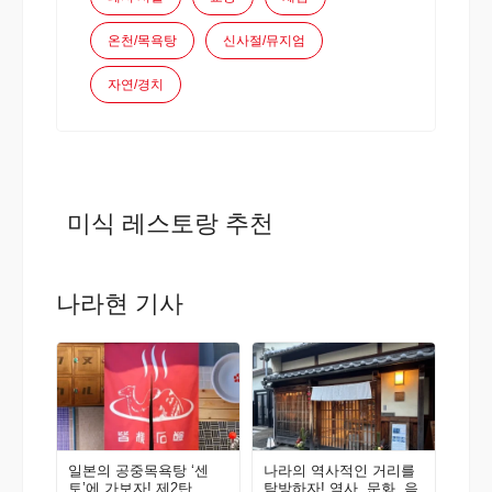
온천/목욕탕
신사절/뮤지엄
자연/경치
미식 레스토랑 추천
나라현 기사
일본의 공중목욕탕 ‘센
나라의 역사적인 거리를
토’에 가보자! 제2탄
탐방하자! 역사, 문화, 음