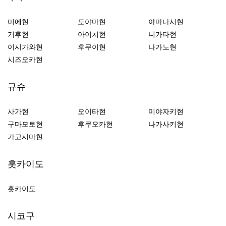
미에현
도야마현
야마나시현
기후현
아이치현
니가타현
이시가와현
후쿠이현
나가노현
시즈오카현
규슈
사가현
오이타현
미야자키현
구마모토현
후쿠오카현
나가사키현
가고시마현
홋카이도
홋카이도
시코구