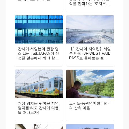
식을 만끽하는 ‘로지부라
나라마치・키타마치 202
5’ 리포트
간사이·서일본의 관광 명
【1.간사이 지역편】서일
소 16선! att.JAPAN이 선
본 만끽! JR-WEST RAIL
정한 일본에서 해야 할 것
PASS로 돌아보는 절경&
100선 Vol. 4
체험 [2022-23 최신판]
개성 넘치는 귀여운 지역
요시노-풍광명미한 나라
열차를 타고 간사이 여행
의 산속 마을
을 떠나보자!