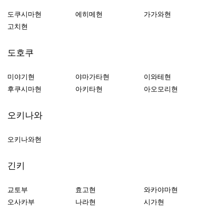
도쿠시마현
에히메현
가가와현
고치현
도호쿠
미야기현
야마가타현
이와테현
후쿠시마현
아키타현
아오모리현
오키나와
오키나와현
긴키
교토부
효고현
와카야마현
오사카부
나라현
시가현