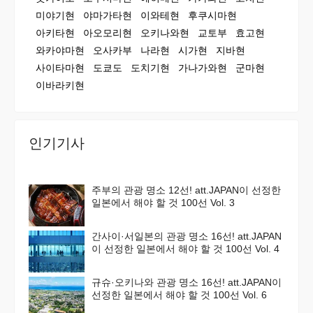
미야기현
야마가타현
이와테현
후쿠시마현
아키타현
아오모리현
오키나와현
교토부
효고현
와카야마현
오사카부
나라현
시가현
지바현
사이타마현
도쿄도
도치기현
가나가와현
군마현
이바라키현
인기기사
주부의 관광 명소 12선! att.JAPAN이 선정한
일본에서 해야 할 것 100선 Vol. 3
간사이·서일본의 관광 명소 16선! att.JAPAN
이 선정한 일본에서 해야 할 것 100선 Vol. 4
규슈·오키나와 관광 명소 16선! att.JAPAN이
선정한 일본에서 해야 할 것 100선 Vol. 6