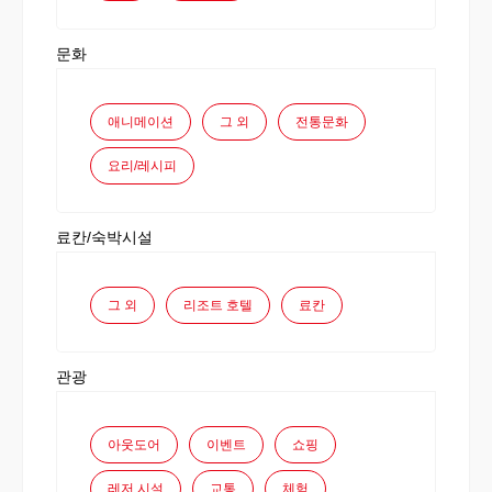
문화
애니메이션
그 외
전통문화
요리/레시피
료칸/숙박시설
그 외
리조트 호텔
료칸
관광
아웃도어
이벤트
쇼핑
레저 시설
교통
체험