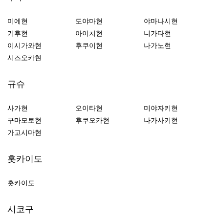
미에현
도야마현
야마나시현
기후현
아이치현
니가타현
이시가와현
후쿠이현
나가노현
시즈오카현
규슈
사가현
오이타현
미야자키현
구마모토현
후쿠오카현
나가사키현
가고시마현
홋카이도
홋카이도
시코구