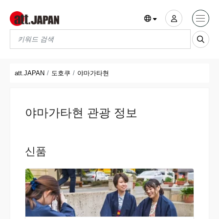
Translations title cont
*
att.JAPAN
도호쿠
야마가타현
야마가타현 관광 정보
신품