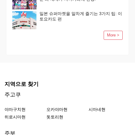
일본 슈퍼마켓을 알차게 즐기는 3가지 팁: 이
토요카도 편
More >
지역으로 찾기
주고쿠
야마구치현
오카야마현
시마네현
히로시마현
돗토리현
주부