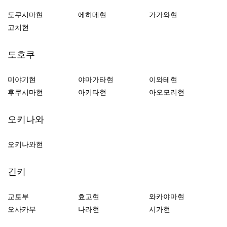
도쿠시마현
에히메현
가가와현
고치현
도호쿠
미야기현
야마가타현
이와테현
후쿠시마현
아키타현
아오모리현
오키나와
오키나와현
긴키
교토부
효고현
와카야마현
오사카부
나라현
시가현