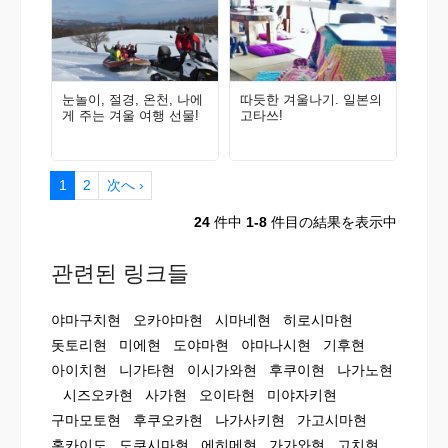
눈놀이, 절경, 온천, 나에
따듯한 겨울나기. 일본의
게 주는 겨울 여행 선물!
고타쓰!
1
2
次へ ›
24
件中
1-8
件目の結果を表示中
관련된 링크들
야마구치현
오카야마현
시마네현
히로시마현
돗토리현
미에현
도야마현
야마나시현
기후현
아이치현
니가타현
이시가와현
후쿠이현
나가노현
시즈오카현
사가현
오이타현
미야자키현
구마모토현
후쿠오카현
나가사키현
가고시마현
홋카이도
도쿠시마현
에히메현
가가와현
고치현