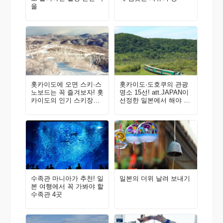
을
홋카이도에 오면 스키·스
홋카이도·도호쿠의 관광
노보드는 꼭 즐겨보자! 홋
명소 15선! att.JAPAN이
카이도의 인기 스키장을
선정한 일본에서 해야 할
소개한다! 삿포로 국제 스
것 100선 Vol. 1
키장
수족관 마니아가 추천! 일
일본의 더위 날려 보내기
본 여행에서 꼭 가봐야 할
수족관 4곳