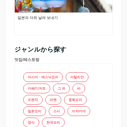
일본의 더위 날려 보내기
ジャンルから探す
맛집/레스토랑
아시아・에스닉요리
이탈리안
카페/디저트
그 외
바
프렌치
라멘
중화요리
일본요리
스시
이자카야
양식
한국요리