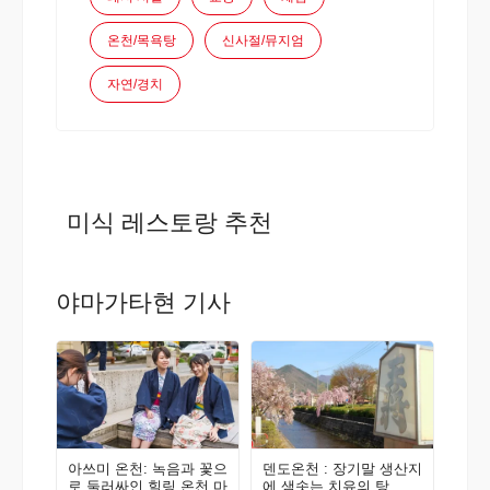
온천/목욕탕
신사절/뮤지엄
자연/경치
미식 레스토랑 추천
야마가타현 기사
아쓰미 온천: 녹음과 꽃으
덴도온천 : 장기말 생산지
로 둘러싸인 힐링 온천 마
에 샘솟는 치유의 탕