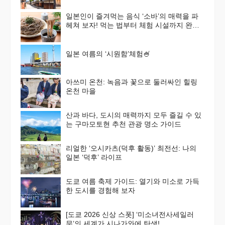
일본인이 즐겨먹는 음식 ‘소바’의 매력을 파
헤쳐 보자! 먹는 법부터 체험 시설까지 완벽
가이드
일본 여름의 ‘시원함’체험🍧
아쓰미 온천: 녹음과 꽃으로 둘러싸인 힐링
온천 마을
산과 바다, 도시의 매력까지 모두 즐길 수 있
는 구마모토현 추천 관광 명소 가이드
리얼한 ‘오시카츠(덕후 활동)’ 최전선: 나의
일본 ‘덕후’ 라이프
도쿄 여름 축제 가이드: 열기와 미소로 가득
한 도시를 경험해 보자
[도쿄 2026 신상 스폿] ‘미소녀전사세일러
문’의 세계가 시나가와에 탄생!