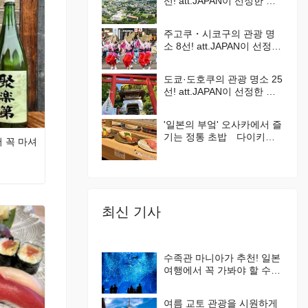
선! att.JAPAN이 선정한 일
본에서 해야 할 것 100선
Vol. 6
주고쿠・시코구의 관광 명
소 8선! att.JAPAN이 선정한
일본에서 해야 할 것 100선
Vol. 5
도쿄·도호쿠의 관광 명소 25
선! att.JAPAN이 선정한 일
본에서 해야 할 것 100선
Vol. 2
'일본의 부엌' 오사카에서 즐
기는 정통 초밥 다이키스
 꼭 마셔
이산 가이텐즈시(회전초밥)
최신 기사
수족관 마니아가 추천! 일본
여행에서 꼭 가봐야 할 수족
관 4곳
여름 교토 관광을 시원하게