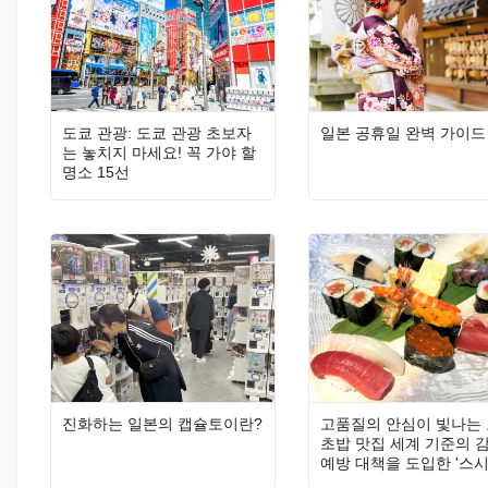
도쿄 관광: 도쿄 관광 초보자
일본 공휴일 완벽 가이드
는 놓치지 마세요! 꼭 가야 할
명소 15선
진화하는 일본의 캡슐토이란?
고품질의 안심이 빛나는
초밥 맛집 세계 기준의 
예방 대책을 도입한 '스
사카나 고바야시'(초밥과