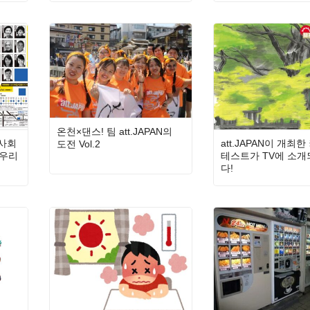
온천×댄스! 팀 att.JAPAN의
 사회
att.JAPAN이 개최한
도전 Vol.2
 우리
테스트가 TV에 소
다!