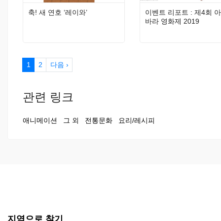
축! 새 연호 ‘레이와’
이벤트 리포트 : 제4회 
바라 영화제 2019
1
2
다음 ›
관련 링크
애니메이션
그 외
전통문화
요리/레시피
지역으로 찾기