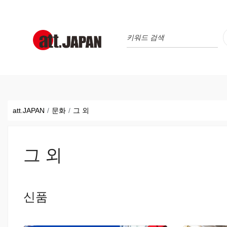
Translations title cont
*
att.JAPAN
문화
그 외
그 외
신품