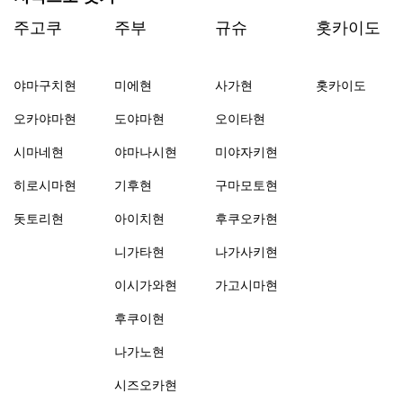
주고쿠
주부
규슈
홋카이도
야마구치현
미에현
사가현
홋카이도
오카야마현
도야마현
오이타현
시마네현
야마나시현
미야자키현
히로시마현
기후현
구마모토현
돗토리현
아이치현
후쿠오카현
니가타현
나가사키현
이시가와현
가고시마현
후쿠이현
나가노현
시즈오카현