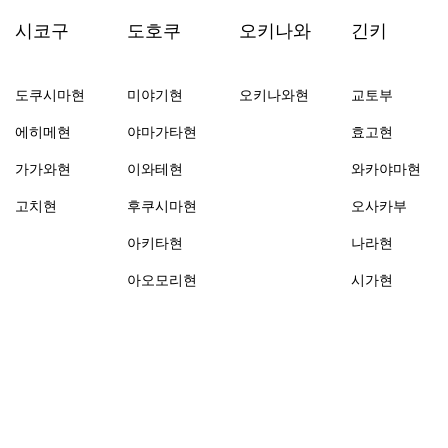
시코구
도호쿠
오키나와
긴키
도쿠시마현
미야기현
오키나와현
교토부
에히메현
야마가타현
효고현
가가와현
이와테현
와카야마현
고치현
후쿠시마현
오사카부
아키타현
나라현
아오모리현
시가현