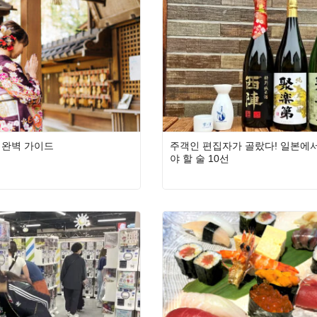
 완벽 가이드
주객인 편집자가 골랐다! 일본에서
야 할 술 10선