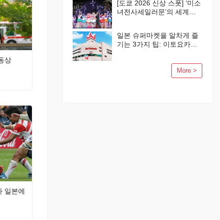
[도쿄 2026 신상 스폿] ‘미소
녀전사세일러문’의 세계가
시나가와에 탄생!
일본 슈퍼마켓을 알차게 즐
기는 3가지 팁: 이토요카도
편
동상
More >
가 일본에