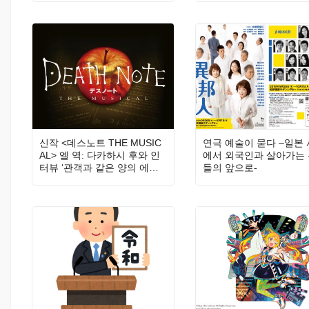
고바야시)
신작 <데스노트 THE MUSIC
연극 예술이 묻다 –일본
AL> 엘 역: 다카하시 후와 인
에서 외국인과 살아가는
터뷰 ‘관객과 같은 양의 에너
들의 앞으로-
지를 돌려주고 싶어요!’