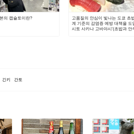
본의 캡슐토이란?
고품질의 안심이 빛나는 도쿄 초밥
계 기준의 감염증 예방 대책을 도입
시토 사카나 고바야시'(초밥과 안
시)
긴키
간토