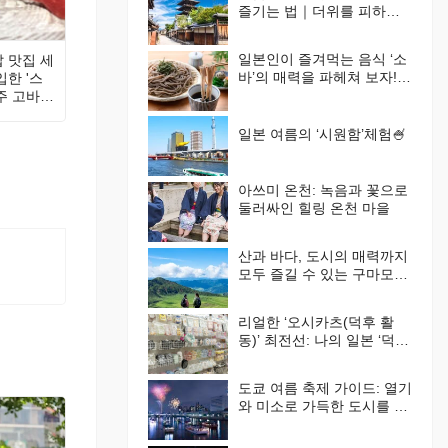
즐기는 법｜더위를 피하는
여행 방법과 추천 지역🪭
일본인이 즐겨먹는 음식 ‘소
 맛집 세
바’의 매력을 파헤쳐 보자!
한 '스
먹는 법부터 체험 시설까지
주 고바야
완벽 가이드
일본 여름의 ‘시원함’체험🍧
아쓰미 온천: 녹음과 꽃으로
둘러싸인 힐링 온천 마을
산과 바다, 도시의 매력까지
모두 즐길 수 있는 구마모토
현 추천 관광 명소 가이드
리얼한 ‘오시카츠(덕후 활
동)’ 최전선: 나의 일본 ‘덕후’
라이프
도쿄 여름 축제 가이드: 열기
와 미소로 가득한 도시를 경
험해 보자