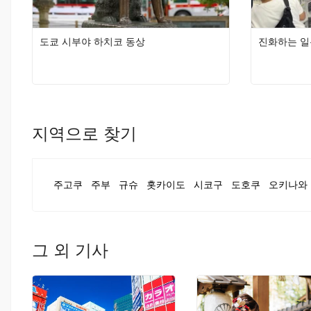
도쿄 시부야 하치코 동상
진화하는 일
지역으로 찾기
주고쿠
주부
규슈
홋카이도
시코구
도호쿠
오키나와
그 외 기사